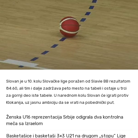
Slovan je u 10. kolu Slovačke lige poražen od Slavie BB rezultatom
84:60, ali tim i dalje zadržava peto mesto na tabeli i ostaje u trci
za gornji deo iste tabele. U narednom kolu Slovan će igrati protiv
Klokanija, uz jasnu ambiciju da se vrati na pobednički put.
Ženska U16 reprezentacija Srbije odigrala dva kontrolna
meča sa Izraelom
Basketašice i basketaši 3×3 U21 na drugom „stopu“ Lige