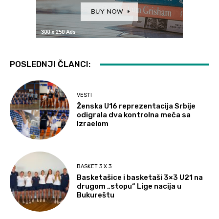
POSLEDNJI ČLANCI:
VESTI
Ženska U16 reprezentacija Srbije
odigrala dva kontrolna meča sa
Izraelom
BASKET 3 X 3
Basketašice i basketaši 3×3 U21 na
drugom „stopu“ Lige nacija u
Bukureštu