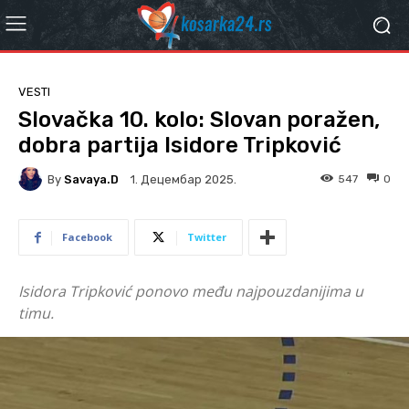
VESTI
Slovačka 10. kolo: Slovan poražen,
dobra partija Isidore Tripković
By
Savaya.D
547
0
1. Децембар 2025.
Facebook
Twitter
Isidora Tripković ponovo među najpouzdanijima u
timu.