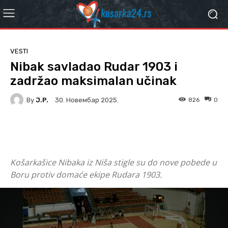
VESTI
Nibak savladao Rudar 1903 i
zadržao maksimalan učinak
By
J.P.
826
0
30. Новембар 2025.
Facebook
Twitter
Košarkašice Nibaka iz Niša stigle su do nove pobede u
Boru protiv domaće ekipe Rudara 1903.