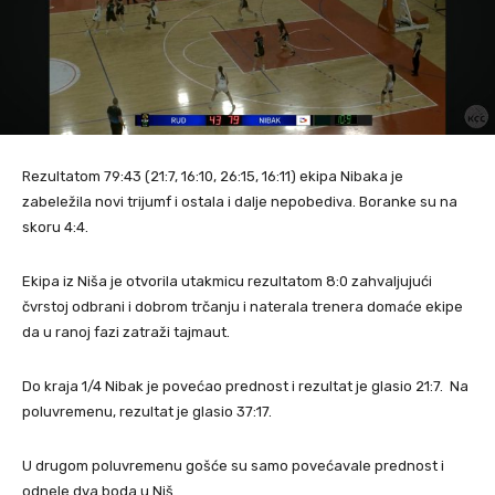
Rezultatom 79:43 (21:7, 16:10, 26:15, 16:11) ekipa Nibaka je
zabeležila novi trijumf i ostala i dalje nepobediva. Boranke su na
skoru 4:4.
Ekipa iz Niša je otvorila utakmicu rezultatom 8:0 zahvaljujući
čvrstoj odbrani i dobrom trčanju i naterala trenera domaće ekipe
da u ranoj fazi zatraži tajmaut.
Do kraja 1/4 Nibak je povećao prednost i rezultat je glasio 21:7. Na
poluvremenu, rezultat je glasio 37:17.
U drugom poluvremenu gošće su samo povećavale prednost i
odnele dva boda u Niš.