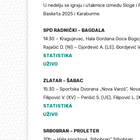
U nedelju se igraju i utakmice između Sloge i
Basketa 2025 i Karaburme.
SPD RADNIČKI – BAGDALA
14:30 – Kragujevac, Hala Gordana Goca Bogo
Rajačić D. (NI) – Djorđević A. (LE), Đordjević V
STATISTIKA
UŽIVO
ZLATAR – ŠABAC
15:30 – Sportska Dvorana „Nova Varoš“, Nov
Filipović V. (KV) – Perišić S. (UE), Filipović L. 
STATISTIKA
UŽIVO
SRBOBRAN – PROLETER
20h – Hala sportova „Srbobran“ Srbobran