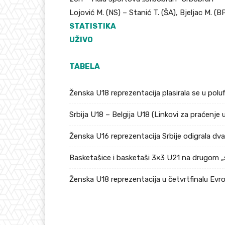
Lojović M. (NS) – Stanić T. (ŠA), Bjeljac M. (BP
STATISTIKA
UŽIVO
TABELA
Ženska U18 reprezentacija plasirala se u pol
Srbija U18 – Belgija U18 (Linkovi za praćenje 
Ženska U16 reprezentacija Srbije odigrala dv
Basketašice i basketaši 3×3 U21 na drugom „
Ženska U18 reprezentacija u četvrtfinalu Ev