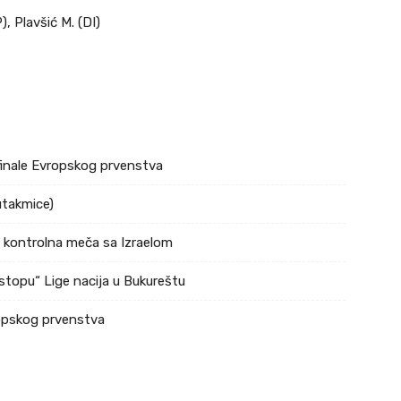
), Plavšić M. (DI)
ufinale Evropskog prvenstva
utakmice)
a kontrolna meča sa Izraelom
stopu“ Lige nacija u Bukureštu
ropskog prvenstva