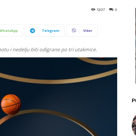
1207
0
WhatsApp
Telegram
Viber
botu i nedelju biti odigrane po tri utakmice.
P