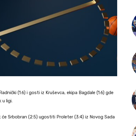
dnički (1:6) i gosti iz Kruševca, ekipa Bagdale (1:6) gde
u ligi.
k će Srbobran (2:5) ugostiti Proleter (3:4) iz Novog Sada