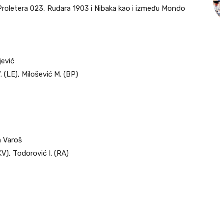
 Proletera 023, Rudara 1903 i Nibaka kao i između Mondo
jević
. (LE), Milošević M. (BP)
a Varoš
(KV), Todorović I. (RA)