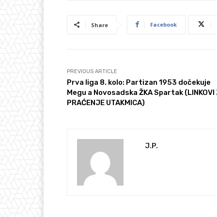
Facebook
Share
PREVIOUS ARTICLE
Prva liga 8. kolo: Partizan 1953 dočekuje
Megu a Novosadska ŽKA Spartak (LINKOVI
PRAĆENJE UTAKMICA)
J.P.