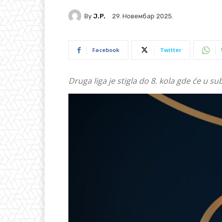
By
J.P.
29. Новембар 2025.
Facebook
Twitter
Druga liga je stigla do 8. kola gde će u su