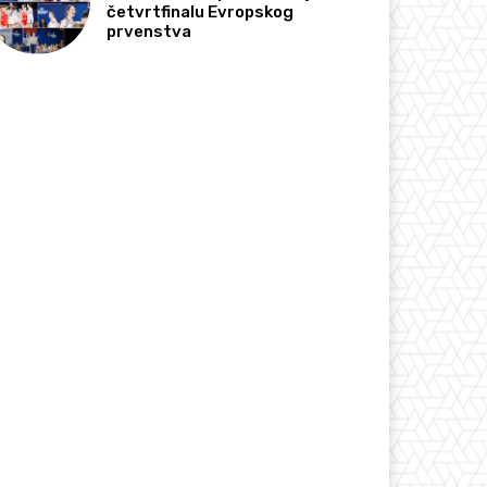
četvrtfinalu Evropskog
prvenstva