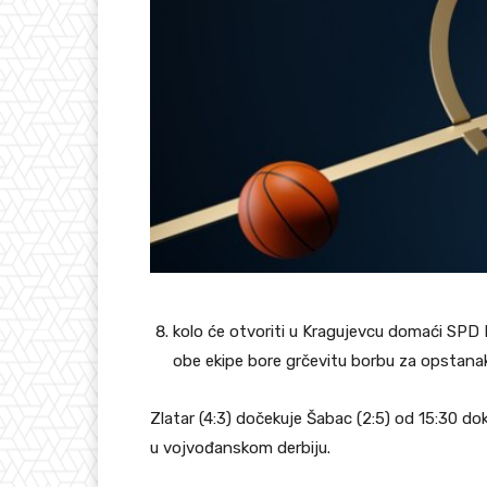
kolo će otvoriti u Kragujevcu domaći SPD Ra
obe ekipe bore grčevitu borbu za opstanak 
Zlatar (4:3) dočekuje Šabac (2:5) od 15:30 do
u vojvođanskom derbiju.