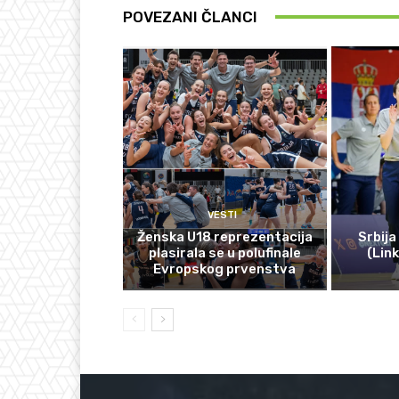
POVEZANI ČLANCI
VESTI
Ženska U18 reprezentacija
Srbija
plasirala se u polufinale
(Lin
Evropskog prvenstva