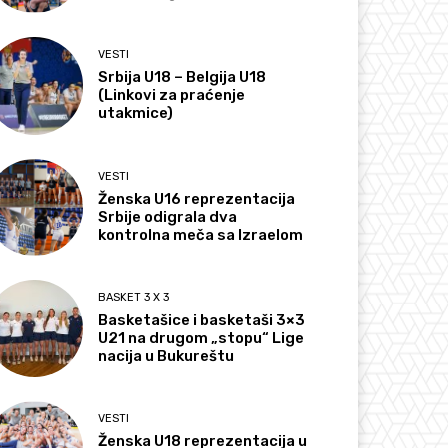
VESTI
Srbija U18 – Belgija U18
(Linkovi za praćenje
utakmice)
VESTI
Ženska U16 reprezentacija
Srbije odigrala dva
kontrolna meča sa Izraelom
BASKET 3 X 3
Basketašice i basketaši 3×3
U21 na drugom „stopu“ Lige
nacija u Bukureštu
VESTI
Ženska U18 reprezentacija u