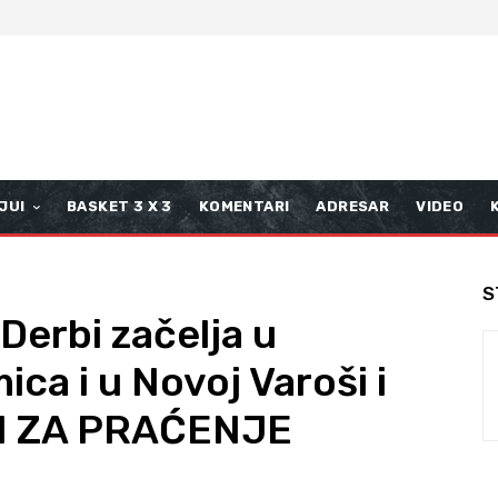
JUI
BASKET 3 X 3
KOMENTARI
ADRESAR
VIDEO
S
 Derbi začelja u
ca i u Novoj Varoši i
VI ZA PRAĆENJE