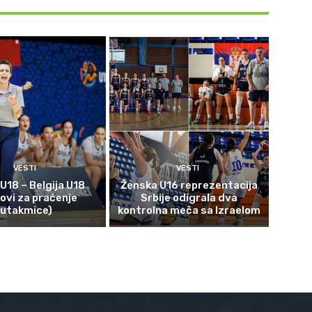
VESTI
VESTI
 U18 – Belgija U18
Ženska U16 reprezentacija
kovi za praćenje
Srbije odigrala dva
utakmice)
kontrolna meča sa Izraelom