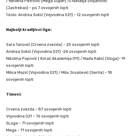
/ Nevena Petrović (Mega Super) /0 Natalija Stojanović
(Jastrebac) – po 7 osvojenih lopti
1.kolo: Andrea Sokić (Vojvodina 021) – 12 osvojenih lopti
Najbolji kradljivci lige:
Sara Tanović (Crvena zvezda) – 25 osvojenih lopti
Andrea Sokić (Vojvodina 021) -24 osvojenih lopti
Nikolina Popović ( Korać Akademija 011) / Nađa Rakić (Sloga)- 19
osvojenih lopti
Milica Mazić (Vojvodina 021) / Mila Jovašević (Senta) – 18
osvojenih lopti
Timovi:
Crvena zvezda – 87 osvojenih lopti
Vojvodina 021 – 76 osvojenih lopti
SLoga – 71 osvojenih lopti
Mega – 71 osvojenih lopti