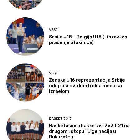
VESTI
Srbija U18 – Belgija U18 (Linkovi za
praćenje utakmice)
VESTI
Ženska U16 reprezentacija Srbije
odigrala dva kontrolna meča sa
Izraelom
BASKET 3 X 3
Basketašice i basketaši 3×3 U21 na
drugom „stopu“ Lige nacija u
Bukureštu