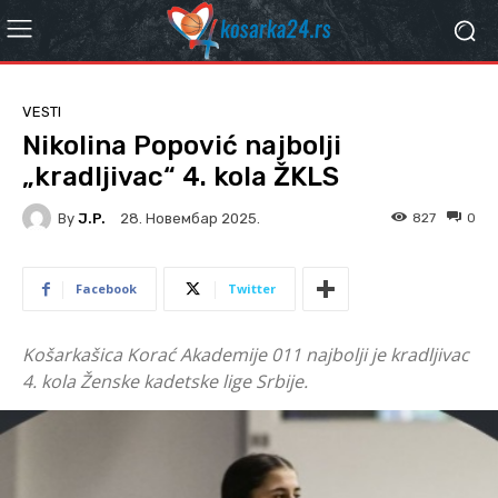
VESTI
Nikolina Popović najbolji
„kradljivac“ 4. kola ŽKLS
By
J.P.
827
0
28. Новембар 2025.
Facebook
Twitter
Košarkašica Korać Akademije 011 najbolji je kradljivac
4. kola Ženske kadetske lige Srbije.