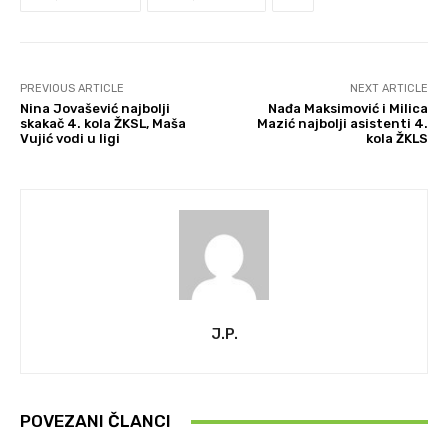
PREVIOUS ARTICLE
NEXT ARTICLE
Nina Jovašević najbolji
Nađa Maksimović i Milica
skakač 4. kola ŽKSL, Maša
Mazić najbolji asistenti 4.
Vujić vodi u ligi
kola ŽKLS
J.P.
POVEZANI ČLANCI