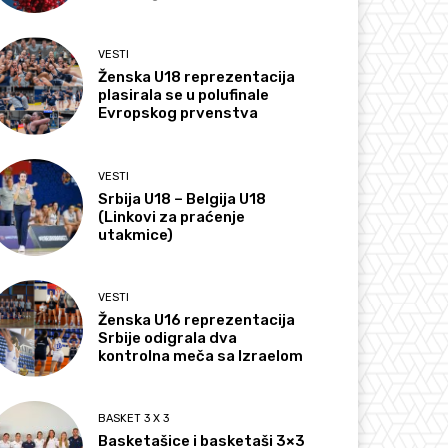
VESTI
Ženska U18 reprezentacija
plasirala se u polufinale
Evropskog prvenstva
VESTI
Srbija U18 – Belgija U18
(Linkovi za praćenje
utakmice)
VESTI
Ženska U16 reprezentacija
Srbije odigrala dva
kontrolna meča sa Izraelom
BASKET 3 X 3
Basketašice i basketaši 3×3