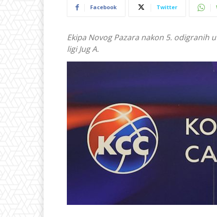
Facebook
Twitter
Ekipa Novog Pazara nakon 5. odigranih ut
ligi Jug A.