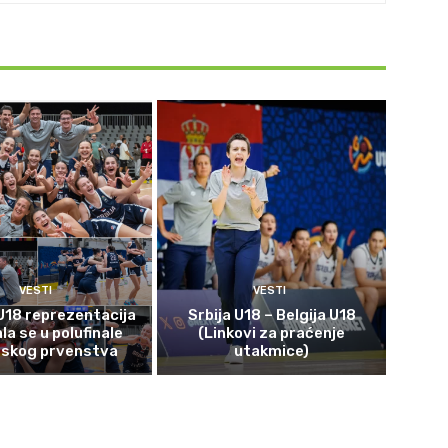
VESTI
VESTI
U18 reprezentacija
Srbija U18 – Belgija U18
ala se u polufinale
(Linkovi za praćenje
pskog prvenstva
utakmice)