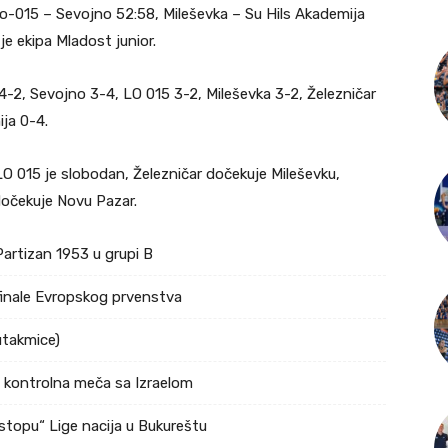
, Lo-015 – Sevojno 52:58, Mileševka – Su Hils Akademija
je ekipa Mladost junior.
4-2, Sevojno 3-4, LO 015 3-2, Mileševka 3-2, Železničar
ija 0-4.
O 015 je slobodan, Železničar dočekuje Mileševku,
dočekuje Novu Pazar.
Partizan 1953 u grupi B
ufinale Evropskog prvenstva
utakmice)
a kontrolna meča sa Izraelom
stopu“ Lige nacija u Bukureštu