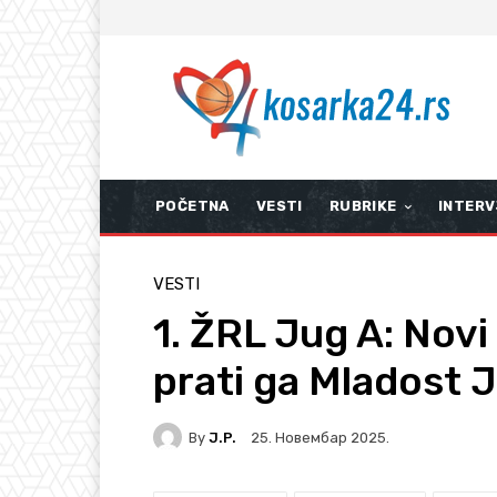
POČETNA
VESTI
RUBRIKE
INTERV
VESTI
1. ŽRL Jug A: Novi
prati ga Mladost 
By
J.P.
25. Новембар 2025.