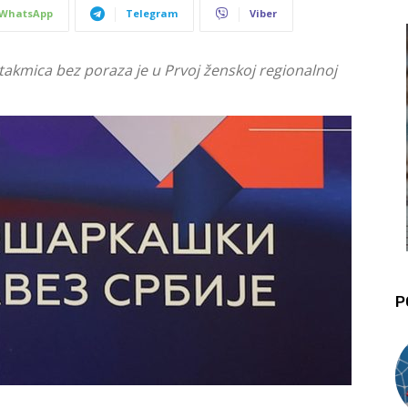
WhatsApp
Telegram
Viber
akmica bez poraza je u Prvoj ženskoj regionalnoj
P