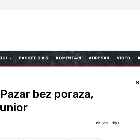
JUI
BASKET 3 X 3
KOMENTARI
ADRESAR
VIDEO
S
 Pazar bez poraza,
Junior
521
0