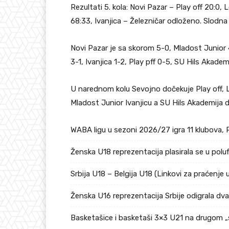
Rezultati 5. kola: Novi Pazar – Play off 20:0
68:33, Ivanjica – Železničar odloženo. Slodna 
Novi Pazar je sa skorom 5-0, Mladost Junior 
3-1, Ivanjica 1-2, Play pff 0-5, SU Hils Akadem
U narednom kolu Sevojno dočekuje Play off, L
Mladost Junior Ivanjicu a SU Hils Akademija 
WABA ligu u sezoni 2026/27 igra 11 klubova, 
Ženska U18 reprezentacija plasirala se u pol
Srbija U18 – Belgija U18 (Linkovi za praćenje 
Ženska U16 reprezentacija Srbije odigrala dv
Basketašice i basketaši 3×3 U21 na drugom „