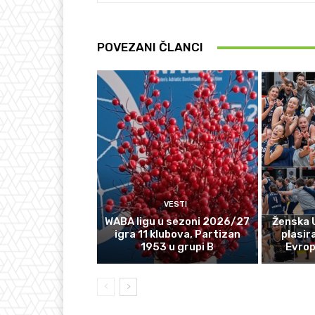
POVEZANI ČLANCI
VESTI
WABA ligu u sezoni 2026/27
Ženska 
igra 11 klubova, Partizan
plasir
1953 u grupi B
Evro