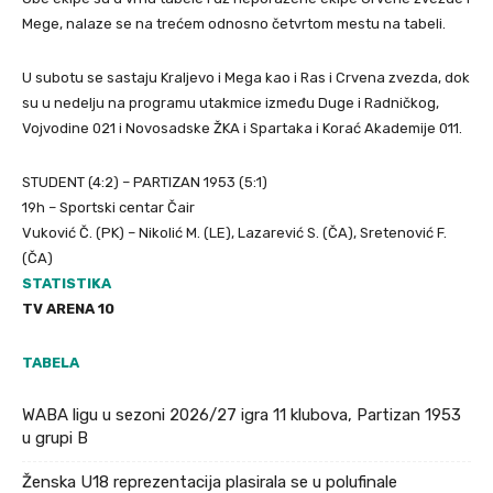
Mege, nalaze se na trećem odnosno četvrtom mestu na tabeli.
U subotu se sastaju Kraljevo i Mega kao i Ras i Crvena zvezda, dok
su u nedelju na programu utakmice između Duge i Radničkog,
Vojvodine 021 i Novosadske ŽKA i Spartaka i Korać Akademije 011.
STUDENT (4:2) – PARTIZAN 1953 (5:1)
19h – Sportski centar Čair
Vuković Č. (PK) – Nikolić M. (LE), Lazarević S. (ČA), Sretenović F.
(ČA)
STATISTIKA
TV ARENA 10
TABELA
WABA ligu u sezoni 2026/27 igra 11 klubova, Partizan 1953
u grupi B
Ženska U18 reprezentacija plasirala se u polufinale