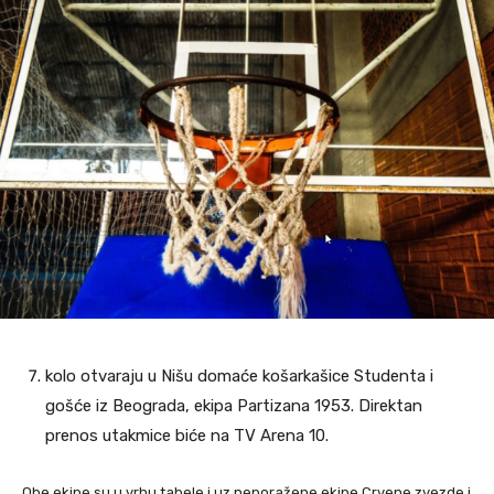
kolo otvaraju u Nišu domaće košarkašice Studenta i
gošće iz Beograda, ekipa Partizana 1953. Direktan
prenos utakmice biće na TV Arena 10.
Obe ekipe su u vrhu tabele i uz neporažene ekipe Crvene zvezde i