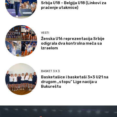
Srbija U18 – Belgija U18 (Linkovi za
praćenje utakmice)
VESTI
Ženska U16 reprezentacija Srbije
odigrala dva kontrolna meča sa
Izraelom
BASKET 3 X 3
Basketašice i basketaši 3×3 U21 na
drugom „stopu“ Lige nacija u
Bukureštu