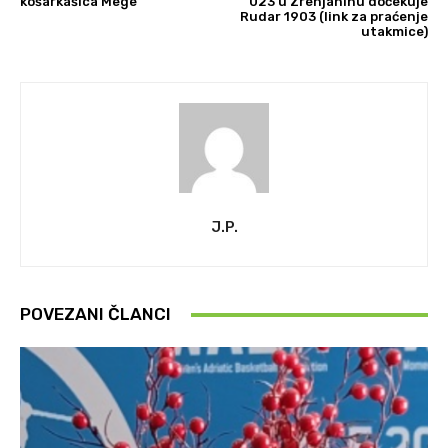
košarkašica Mege
023 u Zrenjaninu dočekuje
Rudar 1903 (link za praćenje
utakmice)
J.P.
POVEZANI ČLANCI