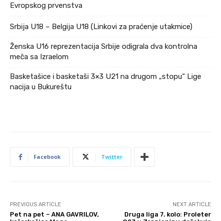
Evropskog prvenstva
Srbija U18 – Belgija U18 (Linkovi za praćenje utakmice)
Ženska U16 reprezentacija Srbije odigrala dva kontrolna
meča sa Izraelom
Basketašice i basketaši 3×3 U21 na drugom „stopu“ Lige
nacija u Bukureštu
Facebook
Twitter
PREVIOUS ARTICLE
NEXT ARTICLE
Pet na pet – ANA GAVRILOV,
Druga liga 7. kolo: Proleter