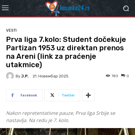
VESTI
Prva liga 7.kolo: Student dočekuje
Partizan 1953 uz direktan prenos
na Areni (link za praćenje
utakmice)
By
J.P.
783
0
21. Новембар 2025.
Facebook
Twitter
Nakon repretentativne pauze, Prva liga Srbije se
nastavlja. Na redu je 7. kolo.