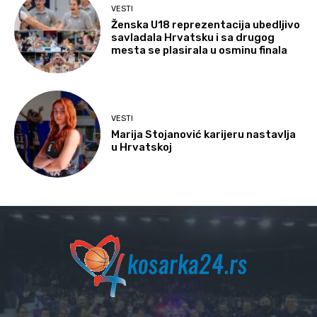
VESTI
Ženska U18 reprezentacija ubedljivo
savladala Hrvatsku i sa drugog
mesta se plasirala u osminu finala
VESTI
Marija Stojanović karijeru nastavlja
u Hrvatskoj