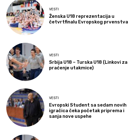
VESTI
Ženska U18 reprezentacija u
četvrtfinalu Evropskog prvenstva
VESTI
Srbija U18 – Turska U18 (Linkovi za
praćenje utakmice)
VESTI
Evropski Student sa sedam novih
igračica čeka početak priprema i
sanja nove uspehe