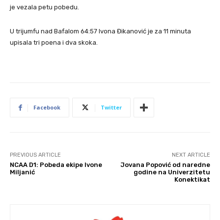
je vezala petu pobedu.
U trijumfu nad Bafalom 64:57 Ivona Đikanović je za 11 minuta
upisala tri poena i dva skoka.
Facebook
Twitter
PREVIOUS ARTICLE
NEXT ARTICLE
NCAA D1: Pobeda ekipe Ivone
Jovana Popović od naredne
Miljanić
godine na Univerzitetu
Konektikat