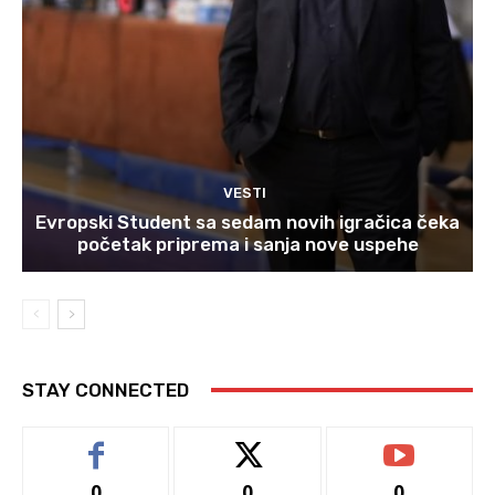
VESTI
Evropski Student sa sedam novih igračica čeka
početak priprema i sanja nove uspehe
STAY CONNECTED
0
0
0