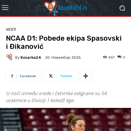
VESTI
NCAA D1: Pobede ekipa Spasovski
i Đikanović
By
Kosarka24
867
0
20. Новембар 2025.
Facebook
Twitter
U noći između srede i četvrtka odigrane su 54
utakmice u Diviziji 1 koledž lige.