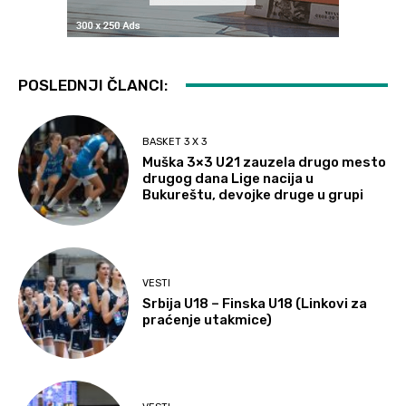
POSLEDNJI ČLANCI:
BASKET 3 X 3
Muška 3×3 U21 zauzela drugo mesto
drugog dana Lige nacija u
Bukureštu, devojke druge u grupi
VESTI
Srbija U18 – Finska U18 (Linkovi za
praćenje utakmice)