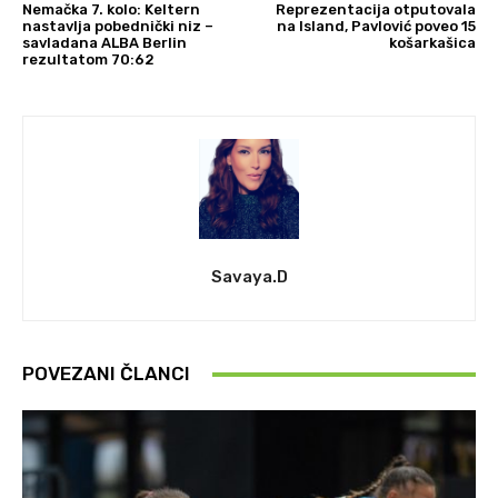
Nemačka 7. kolo: Keltern
Reprezentacija otputovala
nastavlja pobednički niz –
na Island, Pavlović poveo 15
savladana ALBA Berlin
košarkašica
rezultatom 70:62
Savaya.D
POVEZANI ČLANCI