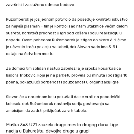
završnici i zasluženo odnose bodove.
Ružomberok je još jednom potvrdio da poseduje kvalitet i iskustvo
za najviši plasman – tim je kontrolisao ritam utakmice većim delom
susreta, koristeći prednost u igri pod košem i bolju realizaciju u
napadu. Ovom pobedom Ružomberok je stigao do skora 6-1, čime
je učvrstio treću poziciju na tabeli, dok Slovan sada ima 5-3 i
ostaje na četvrtom mestu.
Za domaći tim solidan nastup zabeležila je srpska košarkašica
Isidora Tripković, koja je na parketu provela 33 minuta i postigla 10
poena, pokazujući borbenost i pouzdanost u organizaciji igre.
Slovan će u narednom kolu pokušati da se vrati na pobednički
kolosek, dok Ružomberok nastavlja seriju gostovanja sa
ambicijom da zadrži priključak za vrh tabele.
Muška 3×3 U21 zauzela drugo mesto drugog dana Lige
nacija u Bukureštu, devojke druge u grupi