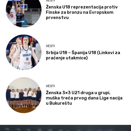
VESTI
Ženska U18 reprezentacija protiv
Finske za bronzu na Evropskom
prvenstvu
VESTI
Srbija U18 – Španija U18 (Linkovi za
praćenje utakmice)
VESTI
Ženska 3×3 U21 druga u grupi,
muška treća prvog dana Lige nacija
u Bukureštu