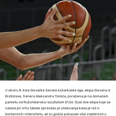
U okviru 8. kola Slovačke ženske košarkaške lige, ekipa Slovana iz
Bratislave, trenera Aleksandra Tomića, poražena je na domaćem
parketu od Ružomberoka rezultatom 51:66. Duel dve ekipe koje se
nalaze pri vrhu tabele opravdao je očekivanja kada je reč o
borbenosti i intenzitetu, ali su gošće pokazale više stabilnosti u