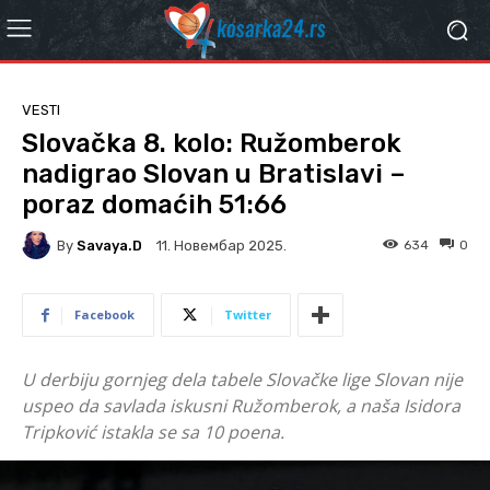
VESTI
Slovačka 8. kolo: Ružomberok
nadigrao Slovan u Bratislavi –
poraz domaćih 51:66
By
Savaya.D
634
0
11. Новембар 2025.
Facebook
Twitter
U derbiju gornjeg dela tabele Slovačke lige Slovan nije
uspeo da savlada iskusni Ružomberok, a naša Isidora
Tripković istakla se sa 10 poena.