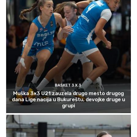
BASKET 3 X 3
Muška 3×3 U21 zauzela drugo mesto drugog
dana Lige nacija u Bukureštu, devojke druge u
grupi