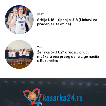
VESTI
Srbija U18 – Španija U18 (Linkovi za
praćenje utakmice)
VESTI
Ženska 3×3 U21 druga u grupi,
muška treća prvog dana Lige nacija
u Bukureštu