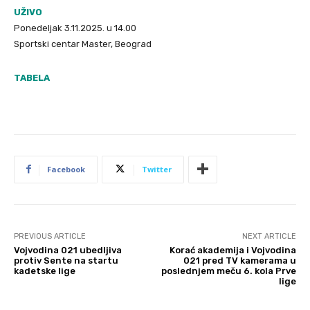
UŽIVO
Ponedeljak 3.11.2025. u 14.00
Sportski centar Master, Beograd
TABELA
Facebook
Twitter
PREVIOUS ARTICLE
NEXT ARTICLE
Vojvodina 021 ubedljiva
Korać akademija i Vojvodina
protiv Sente na startu
021 pred TV kamerama u
kadetske lige
poslednjem meču 6. kola Prve
lige