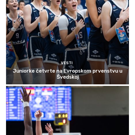
VESTI
Juniorke četvrte na Evropskom prvenstvu u
Švedskoj