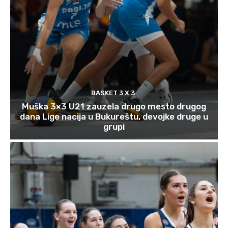
BASKET 3 X 3
Muška 3×3 U21 zauzela drugo mesto drugog
dana Lige nacija u Bukureštu, devojke druge u
grupi