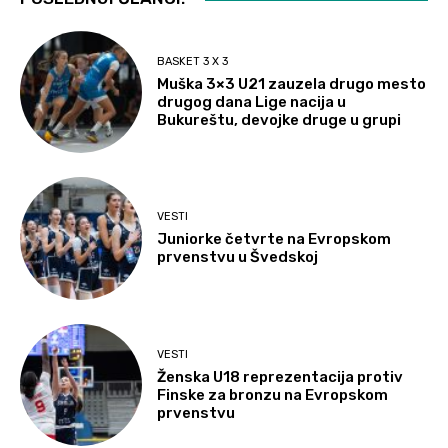
BASKET 3 X 3
Muška 3×3 U21 zauzela drugo mesto
drugog dana Lige nacija u
Bukureštu, devojke druge u grupi
VESTI
Juniorke četvrte na Evropskom
prvenstvu u Švedskoj
VESTI
Ženska U18 reprezentacija protiv
Finske za bronzu na Evropskom
prvenstvu