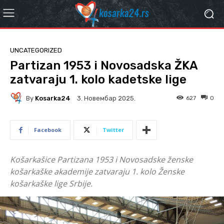
UNCATEGORIZED
Partizan 1953 i Novosadska ŽKA
zatvaraju 1. kolo kadetske lige
By
Kosarka24
627
0
3. Новембар 2025.
Facebook
Twitter
Košarkašice Partizana 1953 i Novosadske ženske
košarkaške akademije zatvaraju 1. kolo Ženske
košarkaške lige Srbije.