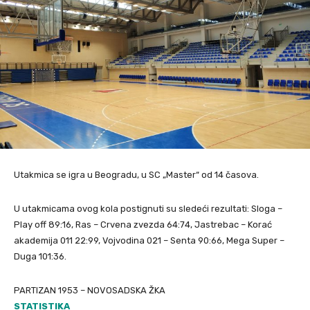
Utakmica se igra u Beogradu, u SC „Master“ od 14 časova.
U utakmicama ovog kola postignuti su sledeći rezultati: Sloga –
Play off 89:16, Ras – Crvena zvezda 64:74, Jastrebac – Korać
akademija 011 22:99, Vojvodina 021 – Senta 90:66, Mega Super –
Duga 101:36.
PARTIZAN 1953 – NOVOSADSKA ŽKA
STATISTIKA