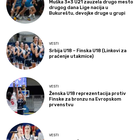
Muška 3×3 U21 zauzela drugo mesto
drugog dana Lige nacija u
Bukureštu, devojke druge u grupi
VESTI
Srbija U18 – Finska U18 (Linkovi za
praćenje utakmice)
VESTI
Ženska U18 reprezentacija protiv
Finske za bronzu na Evropskom
prvenstvu
VESTI