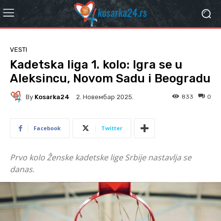
VESTI
Kadetska liga 1. kolo: Igra se u
Aleksincu, Novom Sadu i Beogradu
By
Kosarka24
833
0
2. Новембар 2025.
Facebook
Twitter
Prvo kolo Ženske kadetske lige Srbije nastavlja se
danas.