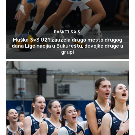
BASKET 3 X 3
Muška 3×3 U21 zauzela drugo mesto drugog
dana Lige nacija u Bukureštu, devojke druge u
grupi