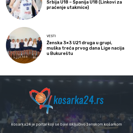
Srbija U18 – Španija U18 (Linkovi za
praćenje utakmice)
VESTI
Ženska 3×3 U21 druga u grupi,
muška treća prvog dana Lige nacija
u Bukureštu
kosarka24 je portal koji se bavi isključivo ženskom košarkom