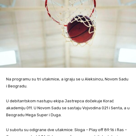
Na programu su tri utakmice, a igraju se u Aleksincu, Novom Sadu
i Beogradu.
U debitantskom nastupu ekipa Jastrepca dočekuje Korać
akademiju 011. U Novom Sadu se sastaju Vojvodina 021 i Senta, a u
Beogradu Mega Super i Duga.
U subotu su odigrane dve utakmice: Sloga – Play off 89:16 i Ras –