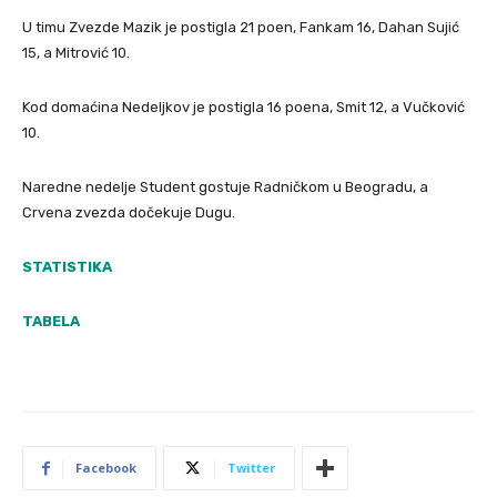
U timu Zvezde Mazik je postigla 21 poen, Fankam 16, Dahan Sujić
15, a Mitrović 10.
Kod domaćina Nedeljkov je postigla 16 poena, Smit 12, a Vučković
10.
Naredne nedelje Student gostuje Radničkom u Beogradu, a
Crvena zvezda dočekuje Dugu.
STATISTIKA
TABELA
Facebook
Twitter