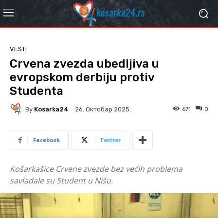
VESTI
Crvena zvezda ubedljiva u
evropskom derbiju protiv
Studenta
By
Kosarka24
671
0
26. Октобар 2025.
Facebook
Twitter
Košarkašice Crvene zvezde bez većih problema
savladale su Student u Nišu.