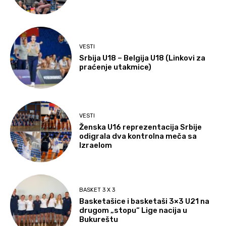
VESTI
Srbija U18 – Belgija U18 (Linkovi za
praćenje utakmice)
VESTI
Ženska U16 reprezentacija Srbije
odigrala dva kontrolna meča sa
Izraelom
BASKET 3 X 3
Basketašice i basketaši 3×3 U21 na
drugom „stopu“ Lige nacija u
Bukureštu