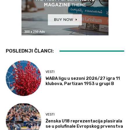
POSLEDNJI ČLANCI:
VESTI
WABA ligu u sezoni 2026/27 igra 11
klubova, Partizan 1953 u grupi B
VESTI
Ženska U18 reprezentacija plasirala
se u polufinale Evropskog prvenstva