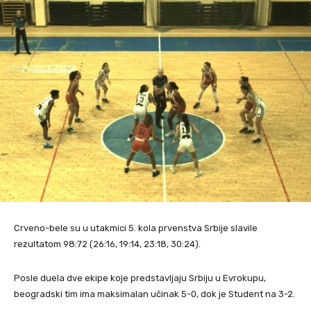
Crveno-bele su u utakmici 5. kola prvenstva Srbije slavile
rezultatom 98:72 (26:16, 19:14, 23:18, 30:24).
Posle duela dve ekipe koje predstavljaju Srbiju u Evrokupu,
beogradski tim ima maksimalan učinak 5-0, dok je Student na 3-2.