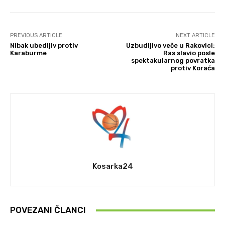
PREVIOUS ARTICLE
NEXT ARTICLE
Nibak ubedljiv protiv
Uzbudljivo veče u Rakovici:
Karaburme
Ras slavio posle
spektakularnog povratka
protiv Koraća
Kosarka24
POVEZANI ČLANCI