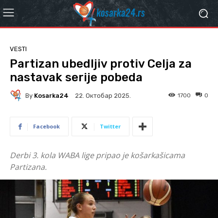
VESTI
Partizan ubedljiv protiv Celja za
nastavak serije pobeda
By
Kosarka24
1700
0
22. Октобар 2025.
Facebook
Twitter
Derbi 3. kola WABA lige pripao je košarkašicama
Partizana.