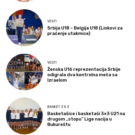
VESTI
Srbija U18 – Belgija U18 (Linkovi za
praćenje utakmice)
VESTI
Ženska U16 reprezentacija Srbije
odigrala dva kontrolna meča sa
Izraelom
BASKET 3 X 3
Basketašice i basketaši 3×3 U21 na
drugom „stopu“ Lige nacija u
Bukureštu