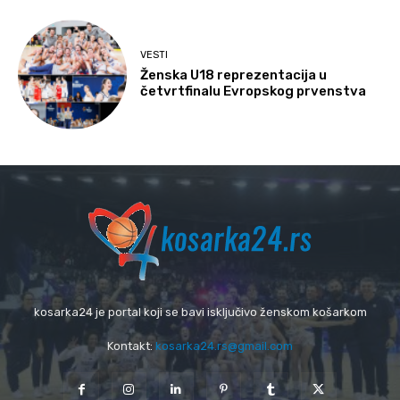
VESTI
Ženska U18 reprezentacija u
četvrtfinalu Evropskog prvenstva
kosarka24 je portal koji se bavi isključivo ženskom košarkom
Kontakt:
kosarka24.rs@gmail.com