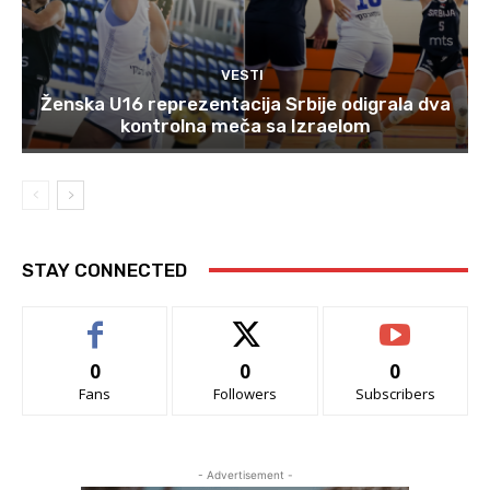
VESTI
Ženska U16 reprezentacija Srbije odigrala dva
kontrolna meča sa Izraelom
STAY CONNECTED
0
0
0
Fans
Followers
Subscribers
- Advertisement -