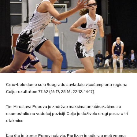
Crno-bele dame su u Beogradu savladale vicešampiona regiona
Celje rezultatom 77:62 (16:17, 25:16, 22:12, 14:17).
Tim Miroslava Popova je zadržao maksimalan učinak, čime se
osamostalio na vodećoj poziciji. Celje je doživelo drugi poraz u tri
utakmice.
Kao što je trener Popov najavio, Partizan je odigrao meč veoma