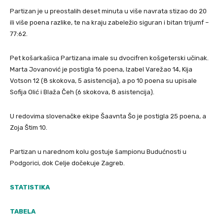
Partizan je u preostalih deset minuta u više navrata stizao do 20
ili više poena razlike, te na kraju zabeležio siguran i bitan trijumf –
77:62.
Pet košarkašica Partizana imale su dvocifren košgeterski učinak.
Marta Jovanović je postigla 16 poena, Izabel Varežao 14, Kija
Votson 12 (8 skokova, 5 asistencija), a po 10 poena su upisale
Sofija Olić i Blaža Čeh (6 skokova, 8 asistencija).
U redovima slovenačke ekipe Šaavnta Šo je postigla 25 poena, a
Zoja Štim 10.
Partizan u narednom kolu gostuje šampionu Budućnosti u
Podgorici, dok Celje dočekuje Zagreb.
STATISTIKA
TABELA