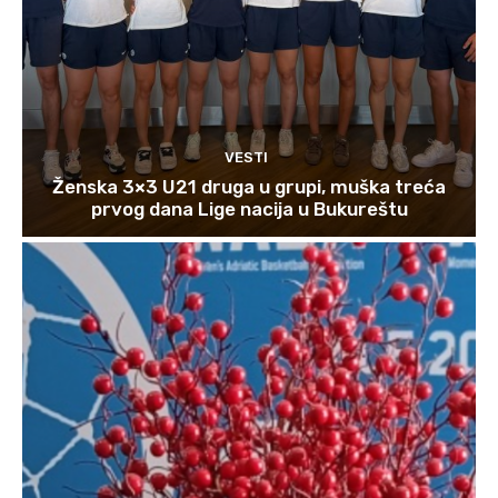
VESTI
Ženska 3×3 U21 druga u grupi, muška treća
prvog dana Lige nacija u Bukureštu