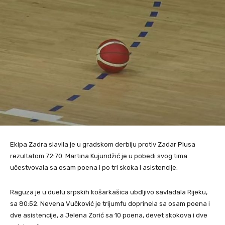
Ekipa Zadra slavila je u gradskom derbiju protiv Zadar Plusa
rezultatom 72:70. Martina Kujundžić je u pobedi svog tima
učestvovala sa osam poena i po tri skoka i asistencije.
Raguza je u duelu srpskih košarkašica ubdljivo savladala Rijeku,
sa 80:52. Nevena Vučković je trijumfu doprinela sa osam poena i
dve asistencije, a Jelena Zorić sa 10 poena, devet skokova i dve