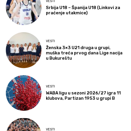
VESTI
Srbija U18 – Španija U18 (Linkovi za
praćenje utakmice)
VESTI
Ženska 3×3 U21 druga u grupi,
muška treća prvog dana Lige nacija
u Bukureštu
VESTI
WABA ligu u sezoni 2026/27 igra 11
klubova, Partizan 1953 u grupi B
VESTI