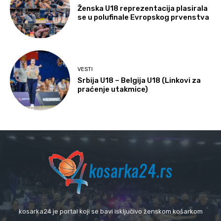
Ženska U18 reprezentacija plasirala
se u polufinale Evropskog prvenstva
VESTI
Srbija U18 – Belgija U18 (Linkovi za
praćenje utakmice)
kosarka24 je portal koji se bavi isključivo ženskom košarkom