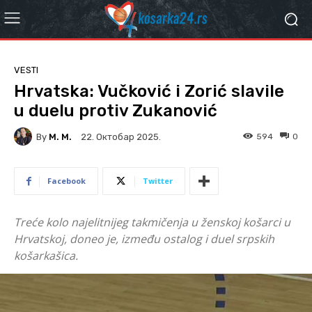
VESTI
Hrvatska: Vučković i Zorić slavile
u duelu protiv Zukanović
By
M. M.
594
0
22. Октобар 2025.
Facebook
Twitter
Treće kolo najelitnijeg takmičenja u ženskoj košarci u
Hrvatskoj, doneo je, između ostalog i duel srpskih
košarkašica.