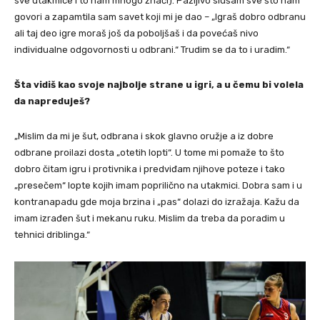
sve utakmice i to nam mnogo znači). Pažljivo slušam sve što nam
govori a zapamtila sam savet koji mi je dao – „Igraš dobro odbranu
ali taj deo igre moraš još da poboljšaš i da povećaš nivo
individualne odgovornosti u odbrani.“ Trudim se da to i uradim.“
Šta vidiš kao svoje najbolje strane u igri, a u čemu bi volela
da napreduješ?
„Mislim da mi je šut, odbrana i skok glavno oružje a iz dobre
odbrane proilazi dosta „otetih lopti“. U tome mi pomaže to što
dobro čitam igru i protivnika i predviđam njihove poteze i tako
„presečem“ lopte kojih imam poprilično na utakmici. Dobra sam i u
kontranapadu gde moja brzina i „pas“ dolazi do izražaja. Kažu da
imam izrađen šut i mekanu ruku. Mislim da treba da poradim u
tehnici driblinga.“