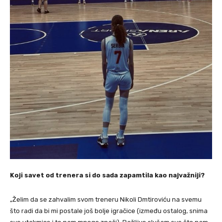
Koji savet od trenera si do sada zapamtila kao najvažniji?
„Želim da se zahvalim svom treneru Nikoli Dmtiroviću na svemu
što radi da bi mi postale još bolje igračice (između ostalog, snima