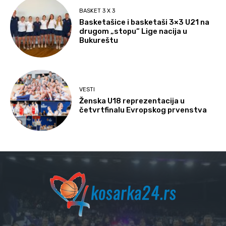
BASKET 3 X 3
Basketašice i basketaši 3×3 U21 na
drugom „stopu“ Lige nacija u
Bukureštu
VESTI
Ženska U18 reprezentacija u
četvrtfinalu Evropskog prvenstva