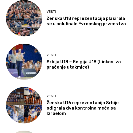
VESTI
Ženska U18 reprezentacija plasirala
se u polufinale Evropskog prvenstva
VESTI
Srbija U18 – Belgija U18 (Linkovi za
praćenje utakmice)
VESTI
Ženska U16 reprezentacija Srbije
odigrala dva kontrolna meča sa
Izraelom