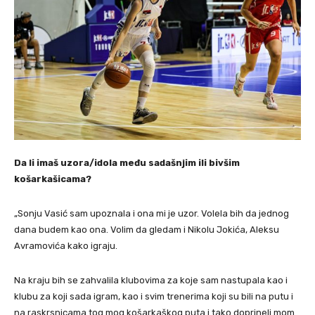
Da li imaš uzora/idola među sadašnjim ili bivšim
košarkašicama?
„Sonju Vasić sam upoznala i ona mi je uzor. Volela bih da jednog
dana budem kao ona. Volim da gledam i Nikolu Jokića, Aleksu
Avramovića kako igraju.
Na kraju bih se zahvalila klubovima za koje sam nastupala kao i
klubu za koji sada igram, kao i svim trenerima koji su bili na putu i
na raskrsnicama tog mog košarkaškog puta i tako doprineli mom