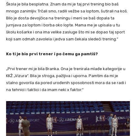
Škola je bila besplatna. Znam da mi je taj prvi trening bio baš
mnogo zanimljiv. Trčali smo, radili vežbe sa loptom, šutirali na koš.
Bilo je dosta devojčica na treningu i meni se baš dopala ta
jurnjava za loptom i borba oko lopte. Mama me je upisala u tu
školu košarke i ona ima velike zasluge što mi se dopao taj sport
koji sam odmah zavolela i jedva sam čekala sledeći trening.“
Ko ti je bio prvi trener i po čemu ga pamtiš?
„Prvi trener mi je bila Branka. Ona je trenirala mlađe kategorije u
KKŽ „Vizura“. Bila je stroga, pažljiva i uporna. Pamtim da mi je
stalno govorila da pored urođenih sposobnosti mora da se radi i
na tehnici i taktici i da imam neki x faktor.“