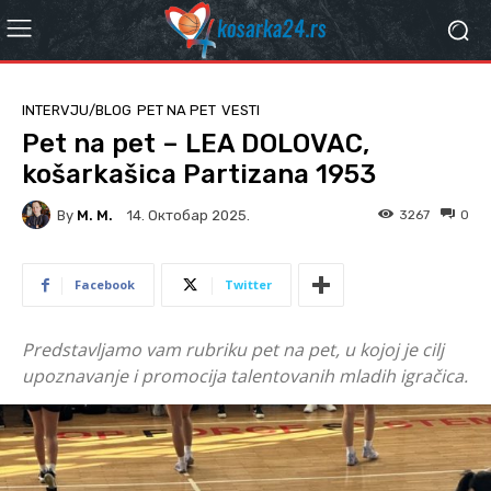
INTERVJU/BLOG
PET NA PET
VESTI
Pet na pet – LEA DOLOVAC,
košarkašica Partizana 1953
By
M. M.
3267
0
14. Октобар 2025.
Facebook
Twitter
Predstavljamo vam rubriku pet na pet, u kojoj je cilj
upoznavanje i promocija talentovanih mladih igračica.