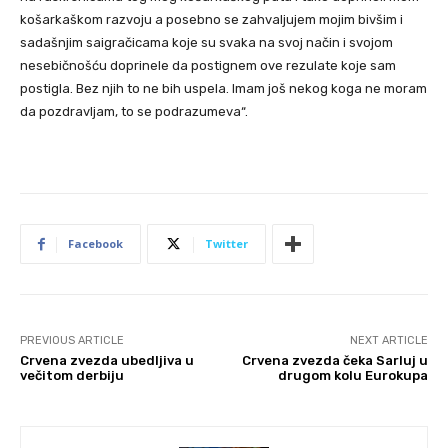
košarkaškom razvoju a posebno se zahvaljujem mojim bivšim i
sadašnjim saigračicama koje su svaka na svoj način i svojom
nesebičnošću doprinele da postignem ove rezulate koje sam
postigla. Bez njih to ne bih uspela. Imam još nekog koga ne moram
da pozdravljam, to se podrazumeva“.
Facebook
Twitter
PREVIOUS ARTICLE
NEXT ARTICLE
Crvena zvezda ubedljiva u
Crvena zvezda čeka Sarluj u
večitom derbiju
drugom kolu Eurokupa