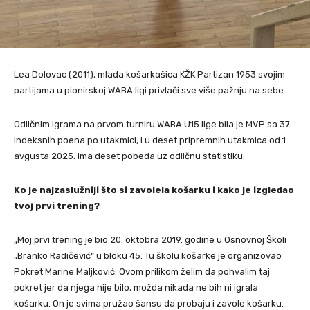
Lea Dolovac (2011), mlada košarkašica KŽK Partizan 1953 svojim
partijama u pionirskoj WABA ligi privlači sve više pažnju na sebe.
Odličnim igrama na prvom turniru WABA U15 lige bila je MVP sa 37
indeksnih poena po utakmici, i u deset pripremnih utakmica od 1.
avgusta 2025. ima deset pobeda uz odličnu statistiku.
Ko je najzaslužniji što si zavolela košarku i kako je izgledao
tvoj prvi trening?
„Moj prvi trening je bio 20. oktobra 2019. godine u Osnovnoj Školi
„Branko Radičević“ u bloku 45. Tu školu košarke je organizovao
Pokret Marine Maljković. Ovom prilikom želim da pohvalim taj
pokret jer da njega nije bilo, možda nikada ne bih ni igrala
košarku. On je svima pružao šansu da probaju i zavole košarku.