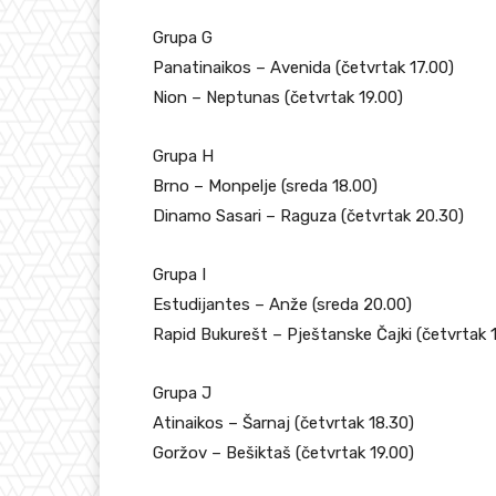
Grupa G
Panatinaikos – Avenida (četvrtak 17.00)
Nion – Neptunas (četvrtak 19.00)
Grupa H
Brno – Monpelje (sreda 18.00)
Dinamo Sasari – Raguza (četvrtak 20.30)
Grupa I
Estudijantes – Anže (sreda 20.00)
Rapid Bukurešt – Pještanske Čajki (četvrtak 
Grupa J
Atinaikos – Šarnaj (četvrtak 18.30)
Goržov – Bešiktaš (četvrtak 19.00)