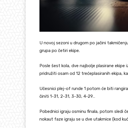
U novoj sezoni u drugom po jačini takmičenju 
grupa po četiri ekipe.
Posle šest kola, dve najbolje plasirane ekipe i
pridružiti osam od 12 trećeplasiranih ekipa, kao 
Učesnici plej-of runde 1 potom će biti rangir
činiti 1-31, 2-31, 3-30, 4-29…
Pobednici igraju osminu finala, potom sledi četv
nokaut faze igraju se u dve utakmice (kod kuće