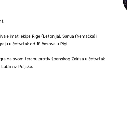
nt.
ivale imati ekipe Rige (Letonija), Sarlua (Nemačka) i
raju u četvrtak od 18 časova u Rigi.
igra na svom terenu protiv španskog Žairisa u četvrtak
Lublin iz Poljske.