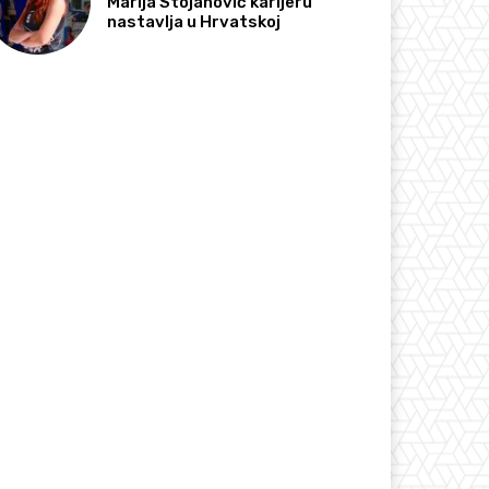
Marija Stojanović karijeru
nastavlja u Hrvatskoj