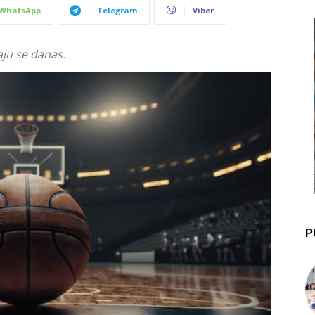
WhatsApp
Telegram
Viber
ju se danas.
P