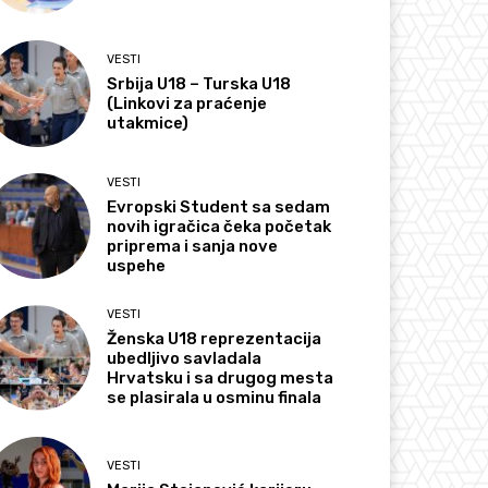
VESTI
Srbija U18 – Turska U18
(Linkovi za praćenje
utakmice)
VESTI
Evropski Student sa sedam
novih igračica čeka početak
priprema i sanja nove
uspehe
VESTI
Ženska U18 reprezentacija
ubedljivo savladala
Hrvatsku i sa drugog mesta
se plasirala u osminu finala
VESTI