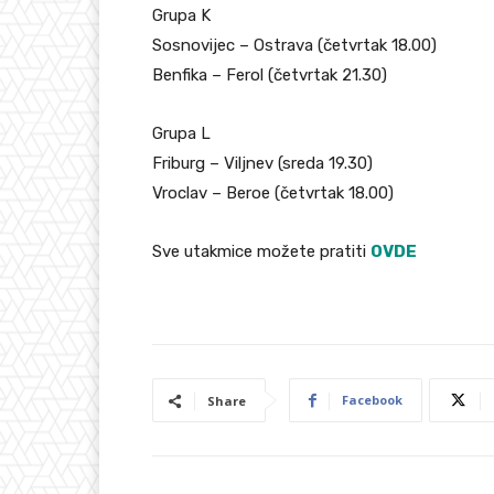
Grupa K
Sosnovijec – Ostrava (četvrtak 18.00)
Benfika – Ferol (četvrtak 21.30)
Grupa L
Friburg – Viljnev (sreda 19.30)
Vroclav – Beroe (četvrtak 18.00)
Sve utakmice možete pratiti
OVDE
Facebook
Share