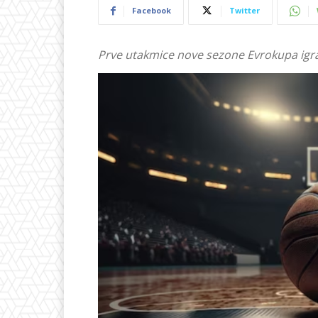
Facebook
Twitter
Prve utakmice nove sezone Evrokupa igra