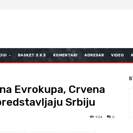
JUI
BASKET 3 X 3
KOMENTARI
ADRESAR
VIDEO
S
ona Evrokupa, Crvena
redstavljaju Srbiju
934
0