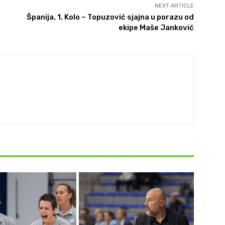
NEXT ARTICLE
Španija, 1. Kolo – Topuzović sjajna u porazu od
ekipe Maše Janković