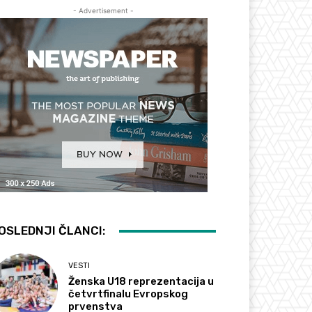
- Advertisement -
OSLEDNJI ČLANCI:
VESTI
Ženska U18 reprezentacija u
četvrtfinalu Evropskog
prvenstva