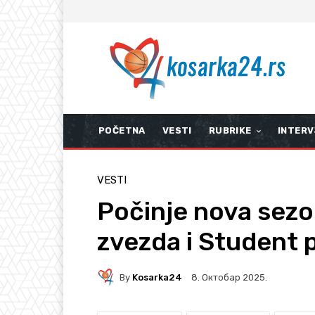
POČETNA
VESTI
RUBRIKE
INTERV
VESTI
Počinje nova sez
zvezda i Student p
By
Kosarka24
8. Октобар 2025.