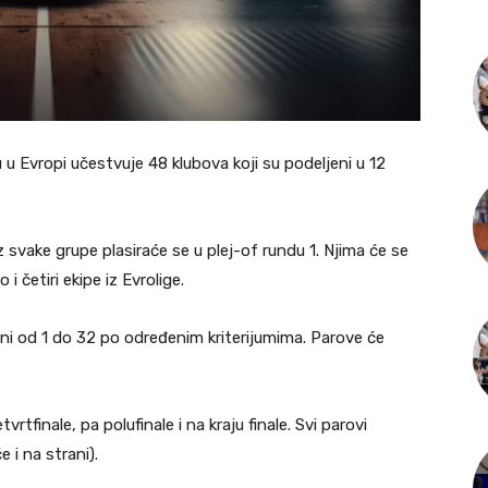
u Evropi učestvuje 48 klubova koji su podeljeni u 12
z svake grupe plasiraće se u plej-of rundu 1. Njima će se
i četiri ekipe iz Evrolige.
ani od 1 do 32 po određenim kriterijumima. Parove će
rtfinale, pa polufinale i na kraju finale. Svi parovi
 i na strani).