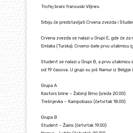
Trofej brani francuski Viljnev.
Srbiju će predstavljati Crvena zvezda i Stude
Crvena zvezda se nalazi u Grupi E, gde će za r
Emlaka (Turska). Crveno-bele prvu utakmicu ig
Student se nalazi u Grupi B, a prvu utakmicu 
od 19 časova. U grupi su još Namur iz Belgije i 
Grupa A
Kastors brine – Žabinji Brno (sreda 20.00)
Trešnjevka – Kampobaso (četvrtak 18.00)
Grupa B
Student – Žairis (četvrtak 19.00)