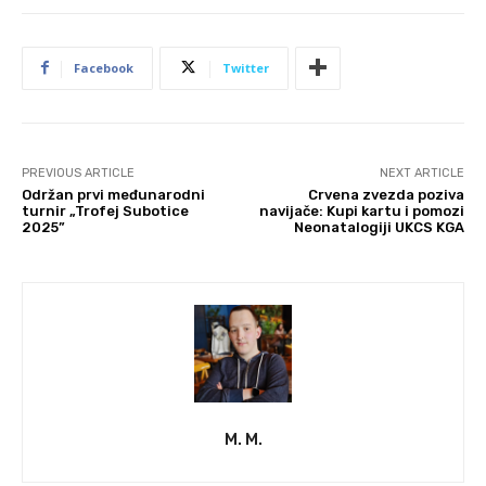
Facebook
Twitter
PREVIOUS ARTICLE
NEXT ARTICLE
Održan prvi međunarodni
Crvena zvezda poziva
turnir „Trofej Subotice
navijače: Kupi kartu i pomozi
2025”
Neonatalogiji UKCS KGA
M. M.