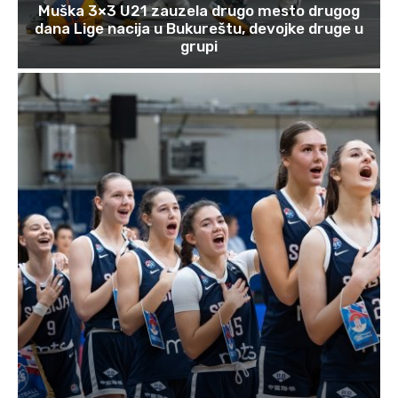
Muška 3×3 U21 zauzela drugo mesto drugog
dana Lige nacija u Bukureštu, devojke druge u
grupi