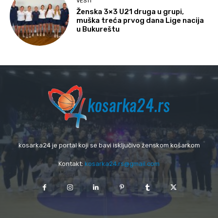
VESTI
Ženska 3×3 U21 druga u grupi,
muška treća prvog dana Lige nacija
u Bukureštu
kosarka24 je portal koji se bavi isključivo ženskom košarkom
Kontakt:
kosarka24.rs@gmail.com