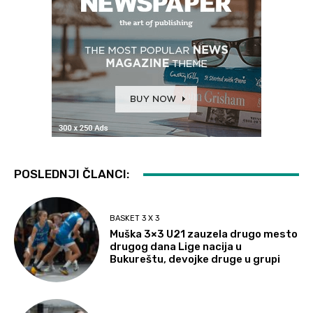
POSLEDNJI ČLANCI:
BASKET 3 X 3
Muška 3×3 U21 zauzela drugo mesto
drugog dana Lige nacija u
Bukureštu, devojke druge u grupi