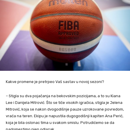
Kakve promene je pretrpeo Vaš sastav u novoj sezoni?
– Stigla su dva pojačanja na bekovskim pozicijama, a to su Kiana
Lee i Danijela Mitrović. Što se tiče visokih igračica, stigla je Jelena
Mitrović, koja se nakon dvogodišnje pauze uzrokovane povredom,
vraća na teren. Ekipu je napustila dugogodišnji kapiten Ana Perić,
koja je bila oslonac tima u svakom smislu. Potrudićemo se da
nadomestimo njen odlazak.