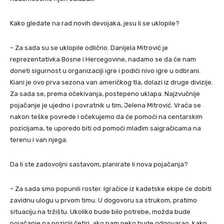
Kako gledate na rad novih devojaka, jesu li se uklopile?
– Za sada su se uklopile odlično. Danijela Mitrović je
reprezentativka Bosne i Hercegovine, nadamo se da će nam
doneti sigurnost u organizaciji igre i podići nivo igre u odbrani.
Kiani je ovo prva sezona van američkog tla, dolazi iz druge divizije.
Za sada se, prema očekivanja, postepeno uklapa. Najzvučnije
pojačanje je ujedno i povratnik u tim, Jelena Mitrović. Vraća se
nakon teške povrede i očekujemo da će pomoći na centarskim
pozicijama, te uporedo biti od pomoći mlađim saigračicama na
terenu i van njega.
Da li ste zadovoljni sastavom, planirate li nova pojačanja?
– Za sada smo popunili roster. Igračice iz kadetske ekipe će dobiti
zavidnu ulogu u prvom timu. U dogovoru sa strukom, pratimo
situaciju na tržištu. Ukoliko bude bilo potrebe, možda bude
pojačanje na poziciji četiri, ako nam neko bude odgovarao, kako