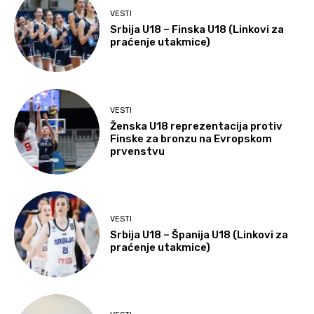
VESTI
Srbija U18 – Finska U18 (Linkovi za
praćenje utakmice)
VESTI
Ženska U18 reprezentacija protiv
Finske za bronzu na Evropskom
prvenstvu
VESTI
Srbija U18 – Španija U18 (Linkovi za
praćenje utakmice)