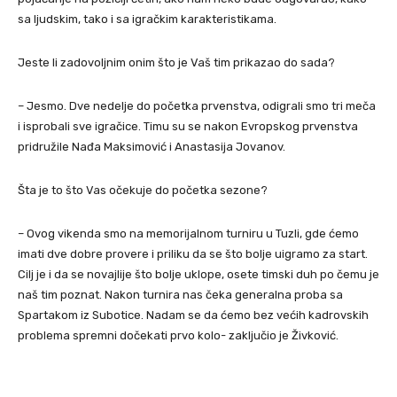
sa ljudskim, tako i sa igračkim karakteristikama.
Jeste li zadovoljnim onim što je Vaš tim prikazao do sada?
– Jesmo. Dve nedelje do početka prvenstva, odigrali smo tri meča
i isprobali sve igračice. Timu su se nakon Evropskog prvenstva
pridružile Nađa Maksimović i Anastasija Jovanov.
Šta je to što Vas očekuje do početka sezone?
– Ovog vikenda smo na memorijalnom turniru u Tuzli, gde ćemo
imati dve dobre provere i priliku da se što bolje uigramo za start.
Cilj je i da se novajlije što bolje uklope, osete timski duh po čemu je
naš tim poznat. Nakon turnira nas čeka generalna proba sa
Spartakom iz Subotice. Nadam se da ćemo bez većih kadrovskih
problema spremni dočekati prvo kolo- zaključio je Živković.