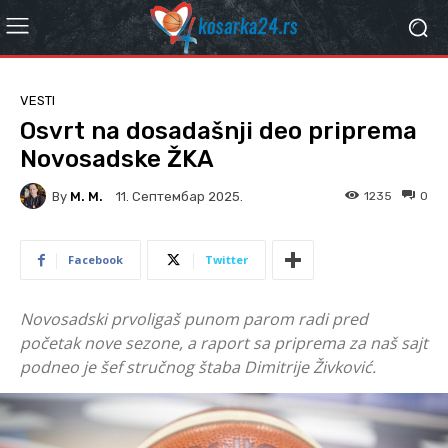
VESTI
Osvrt na dosadašnji deo priprema
Novosadske ŽKA
By
M. M.
1235
0
11. Септембар 2025.
Facebook
Twitter
Novosadski prvoligaš punom parom radi pred
početak nove sezone, a raport sa priprema za naš sajt
podneo je šef stručnog štaba Dimitrije Živković.