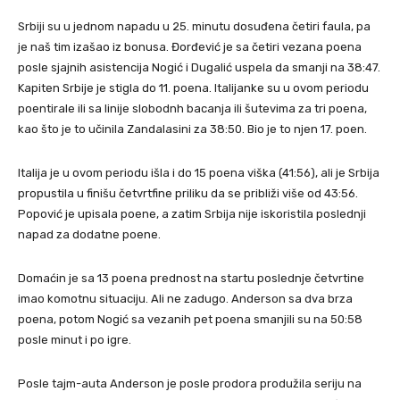
Srbiji su u jednom napadu u 25. minutu dosuđena četiri faula, pa
je naš tim izašao iz bonusa. Đorđević je sa četiri vezana poena
posle sjajnih asistencija Nogić i Dugalić uspela da smanji na 38:47.
Kapiten Srbije je stigla do 11. poena. Italijanke su u ovom periodu
poentirale ili sa linije slobodnh bacanja ili šutevima za tri poena,
kao što je to učinila Zandalasini za 38:50. Bio je to njen 17. poen.
Italija je u ovom periodu išla i do 15 poena viška (41:56), ali je Srbija
propustila u finišu četvrtfine priliku da se približi više od 43:56.
Popović je upisala poene, a zatim Srbija nije iskoristila poslednji
napad za dodatne poene.
Domaćin je sa 13 poena prednost na startu poslednje četvrtine
imao komotnu situaciju. Ali ne zadugo. Anderson sa dva brza
poena, potom Nogić sa vezanih pet poena smanjili su na 50:58
posle minut i po igre.
Posle tajm-auta Anderson je posle prodora produžila seriju na