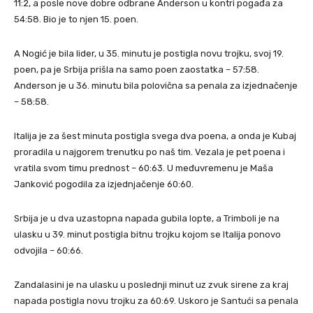
11:2, a posle nove dobre odbrane Anderson u kontri pogađa za
54:58. Bio je to njen 15. poen.
A Nogić je bila lider, u 35. minutu je postigla novu trojku, svoj 19.
poen, pa je Srbija prišla na samo poen zaostatka – 57:58.
Anderson je u 36. minutu bila polovična sa penala za izjednačenje
– 58:58.
Italija je za šest minuta postigla svega dva poena, a onda je Kubaj
proradila u najgorem trenutku po naš tim. Vezala je pet poena i
vratila svom timu prednost – 60:63. U međuvremenu je Maša
Janković pogodila za izjednjačenje 60:60.
Srbija je u dva uzastopna napada gubila lopte, a Trimboli je na
ulasku u 39. minut postigla bitnu trojku kojom se Italija ponovo
odvojila – 60:66.
Zandalasini je na ulasku u poslednji minut uz zvuk sirene za kraj
napada postigla novu trojku za 60:69. Uskoro je Santući sa penala