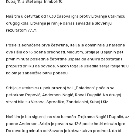
Kubaj 11, a Stefanija Trimboli 10.
Naš tim u četvrtak od 17.30 časova igra protiv Litvanije utakmicu
drugog kola. Litvanija je ranije danas savladala Sloveniju
rezultatom 77:71.
Posle izjednačene prve četvrtine, Italija je dominirala u naredne
dve i išla do 15 poena prednosti. Međutim, Srbije je u sjajnih pet
prvih minuta poslednje četvrtine uspela da anulira zaostatak i
propusti priliku da povede. Nakon toga je usledila serija Italije 10:0
kojom je zabeležila bitnu pobedu.
Srbija je utakmicu u polupraznoj hali „Paladoca“ počela sa
petorkom Popović, Anderson, Nogić, Raca i Dugalić. Na drugoj
strani bile su Verona, Spreafiko, Zandalasini, Kubaj i Kiz.
Naš tim je bio sigurniji na startu meča. Trojkama Nogić i Dugalić, uz
poene Anderson, Srbija je povela sa 12:6 posle četiri minuta igre.
Do devetog minuta održavana je kakva-takva prednost, da bi