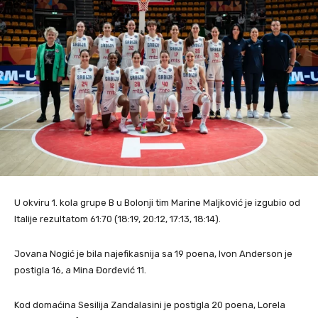
U okviru 1. kola grupe B u Bolonji tim Marine Maljković je izgubio od
Italije rezultatom 61:70 (18:19, 20:12, 17:13, 18:14).
Jovana Nogić je bila najefikasnija sa 19 poena, Ivon Anderson je
postigla 16, a Mina Đorđević 11.
Kod domaćina Sesilija Zandalasini je postigla 20 poena, Lorela