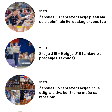
VESTI
Ženska U18 reprezentacija plasirala
se u polufinale Evropskog prvenstva
VESTI
Srbija U18 – Belgija U18 (Linkovi za
praćenje utakmice)
VESTI
Ženska U16 reprezentacija Srbije
odigrala dva kontrolna meča sa
Izraelom