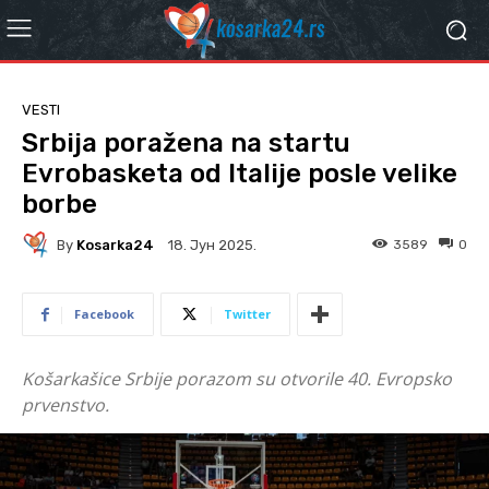
VESTI
Srbija poražena na startu
Evrobasketa od Italije posle velike
borbe
By
Kosarka24
3589
0
18. Јун 2025.
Facebook
Twitter
Košarkašice Srbije porazom su otvorile 40. Evropsko
prvenstvo.