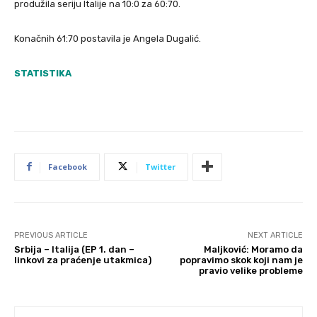
produžila seriju Italije na 10:0 za 60:70.
Konačnih 61:70 postavila je Angela Dugalić.
STATISTIKA
Facebook
Twitter
PREVIOUS ARTICLE
NEXT ARTICLE
Srbija – Italija (EP 1. dan –
Maljković: Moramo da
linkovi za praćenje utakmica)
popravimo skok koji nam je
pravio velike probleme