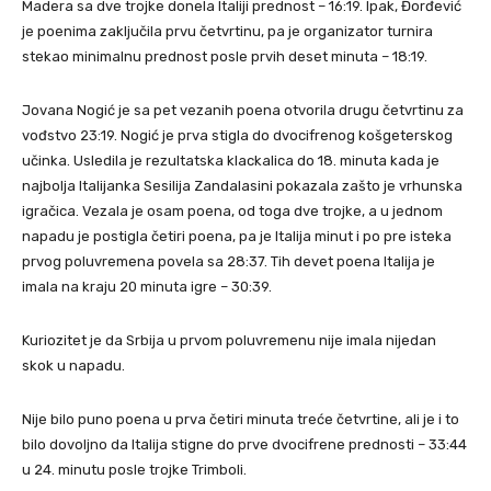
Madera sa dve trojke donela Italiji prednost – 16:19. Ipak, Đorđević
je poenima zaključila prvu četvrtinu, pa je organizator turnira
stekao minimalnu prednost posle prvih deset minuta – 18:19.
Jovana Nogić je sa pet vezanih poena otvorila drugu četvrtinu za
vođstvo 23:19. Nogić je prva stigla do dvocifrenog košgeterskog
učinka. Usledila je rezultatska klackalica do 18. minuta kada je
najbolja Italijanka Sesilija Zandalasini pokazala zašto je vrhunska
igračica. Vezala je osam poena, od toga dve trojke, a u jednom
napadu je postigla četiri poena, pa je Italija minut i po pre isteka
prvog poluvremena povela sa 28:37. Tih devet poena Italija je
imala na kraju 20 minuta igre – 30:39.
Kuriozitet je da Srbija u prvom poluvremenu nije imala nijedan
skok u napadu.
Nije bilo puno poena u prva četiri minuta treće četvrtine, ali je i to
bilo dovoljno da Italija stigne do prve dvocifrene prednosti – 33:44
u 24. minutu posle trojke Trimboli.