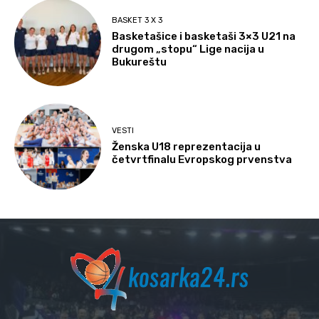
BASKET 3 X 3
Basketašice i basketaši 3×3 U21 na
drugom „stopu“ Lige nacija u
Bukureštu
VESTI
Ženska U18 reprezentacija u
četvrtfinalu Evropskog prvenstva