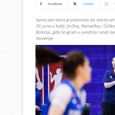
Facebook
Twitter
Samo pet dana je preostalo do starta se
29. juna u Italiji, Grčkoj, Nemačkoj i Češk
Bolonju, gde će igrati u uvodnoj rundi šamp
Slovenije.