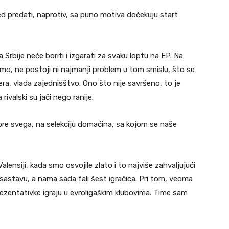
ed predati, naprotiv, sa puno motiva dočekuju start
Srbije neće boriti i izgarati za svaku loptu na EP. Na
mo, ne postoji ni najmanji problem u tom smislu, što se
era, vlada zajednisštvo. Ono što nije savršeno, to je
ivalski su jači nego ranije.
 pre svega, na selekciju domaćina, sa kojom se naše
alensiji, kada smo osvojile zlato i to najviše zahvaljujući
sastavu, a nama sada fali šest igračica. Pri tom, veoma
rezentativke igraju u evroligaškim klubovima. Time sam