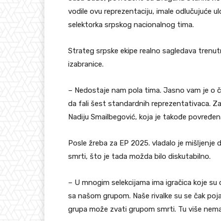
vodile ovu reprezentaciju, imale odlučujuće ulo
selektorka srpskog nacionalnog tima.
Strateg srpske ekipe realno sagledava trenutn
izabranice.
– Nedostaje nam pola tima. Jasno vam je o č
da fali šest standardnih reprezentativaca.
Nadiju Smailbegović, koja je takođe povređen
Posle žreba za EP 2025. vladalo je mišljenje d
smrti, što je tada možda bilo diskutabilno.
– U mnogim selekcijama ima igračica koje su o
sa našom grupom. Naše rivalke su se čak poj
grupa može zvati grupom smrti. Tu više nema