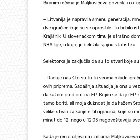
Biranim rečima je Maljkovićeva govorila i o eki
– Litvanija je napravila smenu generacija, mno
dve igračice koje su se oprostile. To bi bilo i
Krajišnik. U slovenačkom timu je strašno domi
NBA lige, u kojoj je beležila sjajnu statistiku.
Selektorka je zaključila da su to stvari koje su 
– Raduje nas što su tu tri veoma mlade igrač
ovih priprema. Sadašnja situacija je ona u ve
da kažem pred put na EP. Bojim se da je EP za
tamo boriti, ali moja dužnost je da kažem Srbi
velike stvari za karijere tih igračica, koje su
minut do 12, nego u 12.05 nagoveštavaju sve
Kada je reč o ciljevima i željama Maljkovićeva