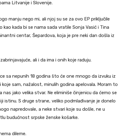
pama Litvanije i Slovenije.
go manju nego mi, ali njoj su se za ovo EP priključile
sto kao kada bi se nama sada vratile Sonja Vasić i Tina
nantni centar, Šepardova, koja je pre neki dan došla iz
zabrinjavajuće, ali i da ima i onih koje raduju.
ice sa nepunih 18 godina što će one mnogo da izvuku iz
zi koje sam, nažalost, minulih godina apelovala. Moram to
 nas jako velika stvar. Ne eliminiše činjenicu da ćemo se
ji istinu. S druge strane, veliko podmlađivanje je donelo
 mnogo napredovale, a neke stvari koje su došle, ne u
tlu budućnost srpske ženske košarke.
 nema dileme.