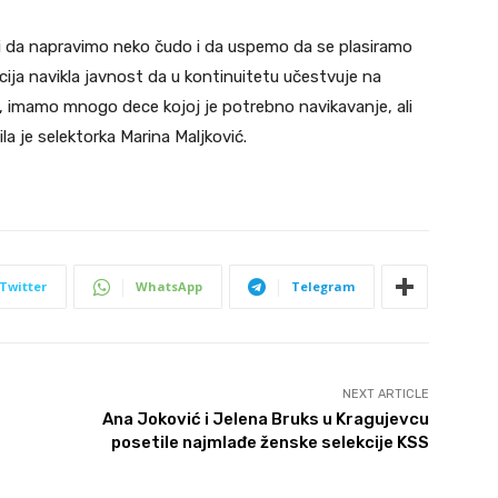
i da napravimo neko čudo i da uspemo da se plasiramo
ija navikla javnost da u kontinuitetu učestvuje na
, imamo mnogo dece kojoj je potrebno navikavanje, ali
ila je selektorka Marina Maljković.
Twitter
WhatsApp
Telegram
NEXT ARTICLE
Ana Joković i Jelena Bruks u Kragujevcu
posetile najmlađe ženske selekcije KSS