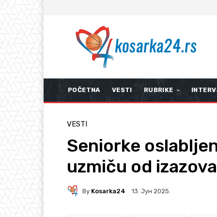
POČETNA
VESTI
RUBRIKE
INTERV
VESTI
Seniorke oslabljen
uzmiču od izazova
By
Kosarka24
13. Јун 2025.