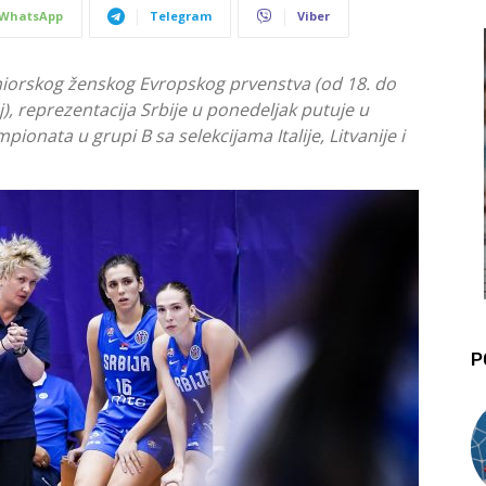
WhatsApp
Telegram
Viber
niorskog ženskog Evropskog prvenstva (od 18. do
oj), reprezentacija Srbije u ponedeljak putuje u
ionata u grupi B sa selekcijama Italije, Litvanije i
P