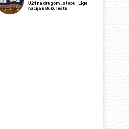
U21 na drugom „stopu“ Lige
nacija u Bukureštu