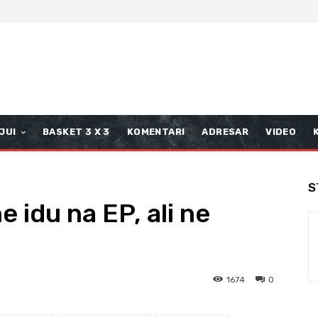
JUI
BASKET 3 X 3
KOMENTARI
ADRESAR
VIDEO
S
e idu na EP, ali ne
1674
0