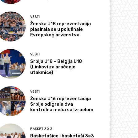
VESTI
Ženska U18 reprezentacija
plasirala se u polufinale
Evropskog prvenstva
VESTI
Srbija U18 – Belgija U18
(Linkovi za praćenje
utakmice)
VESTI
Ženska U16 reprezentacija
Srbije odigrala dva
kontrolna meča sa Izraelom
BASKET 3 X 3
Basketašice i basketaši 3×3