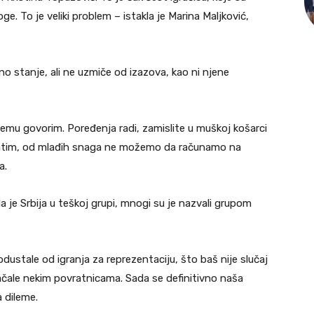
ge. To je veliki problem – istakla je Marina Maljković,
o stanje, ali ne uzmiče od izazova, kao ni njene
emu govorim. Poređenja radi, zamislite u muškoj košarci
 Zatim, od mlađih snaga ne možemo da računamo na
a.
a je Srbija u teškoj grupi, mnogi su je nazvali grupom
dustale od igranja za reprezentaciju, što baš nije slučaj
ačale nekim povratnicama. Sada se definitivno naša
 dileme.