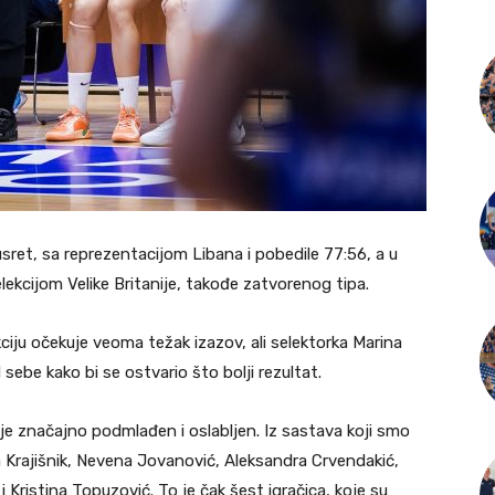
usret, sa reprezentacijom Libana i pobedile 77:56, a u
lekcijom Velike Britanije, takođe zatvorenog tipa.
iju očekuje veoma težak izazov, ali selektorka Marina
 sebe kako bi se ostvario što bolji rezultat.
m je značajno podmlađen i oslabljen. Iz sastava koji smo
a Krajišnik, Nevena Jovanović, Aleksandra Crvendakić,
ristina Topuzović. To je čak šest igračica, koje su