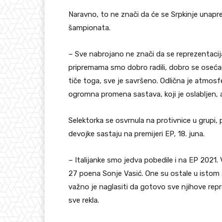
Naravno, to ne znači da će se Srpkinje unapr
šampionata.
– Sve nabrojano ne znači da se reprezentacija 
pripremama smo dobro radili, dobro se oseća
tiče toga, sve je savršeno. Odlična je atmosf
ogromna promena sastava, koji je oslabljen, a r
Selektorka se osvrnula na protivnice u grupi,
devojke sastaju na premijeri EP, 18. juna.
– Italijanke smo jedva pobedile i na EP 2021. V
27 poena Sonje Vasić. One su ostale u istom 
važno je naglasiti da gotovo sve njihove rep
sve rekla.