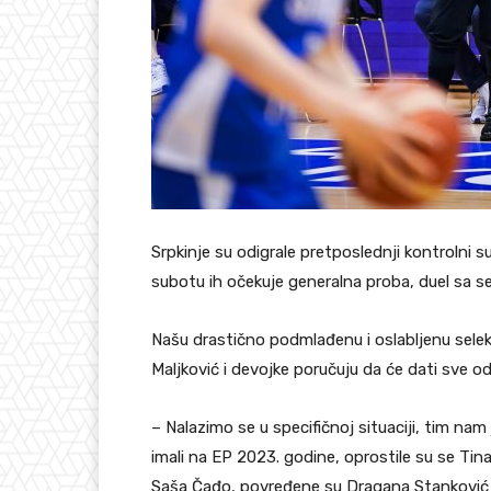
Srpkinje su odigrale pretposlednji kontrolni s
subotu ih očekuje generalna proba, duel sa se
Našu drastično podmlađenu i oslabljenu selekc
Maljković i devojke poručuju da će dati sve od
– Nalazimo se u specifičnoj situaciji, tim na
imali na EP 2023. godine, oprostile su se Tin
Saša Čađo, povređene su Dragana Stanković i K