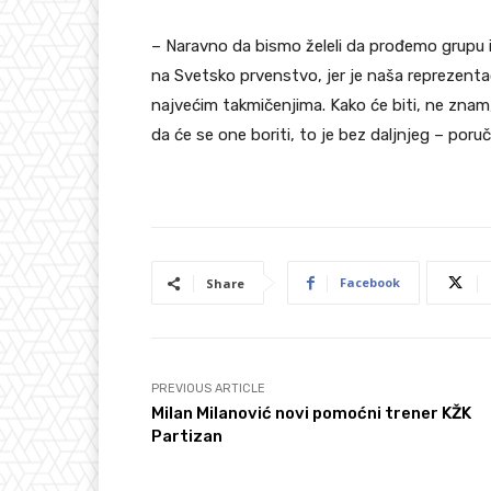
– Naravno da bismo želeli da prođemo grupu 
na Svetsko prvenstvo, jer je naša reprezentac
najvećim takmičenjima. Kako će biti, ne znam
da će se one boriti, to je bez daljnjeg – poruč
Facebook
Share
PREVIOUS ARTICLE
Milan Milanović novi pomoćni trener KŽK
Partizan