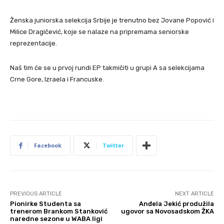
Ženska juniorska selekcija Srbije je trenutno bez Jovane Popović i
Milice Dragičević, koje se nalaze na pripremama seniorske
reprezentacije.
Naš tim će se u prvoj rundi EP takmičiti u grupi A sa selekcijama
Crne Gore, Izraela i Francuske.
Facebook
Twitter
PREVIOUS ARTICLE
NEXT ARTICLE
Pionirke Studenta sa
Anđela Jekić produžila
trenerom Brankom Stanković
ugovor sa Novosadskom ŽKA
naredne sezone u WABA ligi