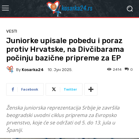
VESTI
Juniorke upisale pobedu i poraz
protiv Hrvatske, na Divčibarama
počinju bazične pripreme za EP
By
Kosarka24
2414
0
10. Јун 2025.
Facebook
Twitter
Ženska juniorska reprezentacija Srbije je završila
beogradski uvodni ciklus priprema za Evropsko
prvenstvo, koje će se održati od 5. do 13. jula u
Španiji.