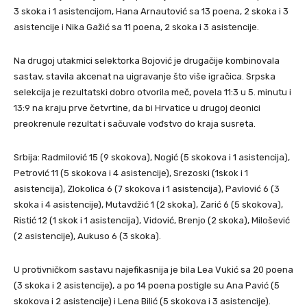
3 skoka i 1 asistencijom, Hana Arnautović sa 13 poena, 2 skoka i 3
asistencije i Nika Gažić sa 11 poena, 2 skoka i 3 asistencije.
Na drugoj utakmici selektorka Bojović je drugačije kombinovala
sastav, stavila akcenat na uigravanje što više igračica. Srpska
selekcija je rezultatski dobro otvorila meč, povela 11:3 u 5. minutu i
13:9 na kraju prve četvrtine, da bi Hrvatice u drugoj deonici
preokrenule rezultat i sačuvale vođstvo do kraja susreta.
Srbija: Radmilović 15 (9 skokova), Nogić (5 skokova i 1 asistencija),
Petrović 11 (5 skokova i 4 asistencije), Srezoski (1skok i 1
asistencija), Zlokolica 6 (7 skokova i 1 asistencija), Pavlović 6 (3
skoka i 4 asistencije), Mutavdžić 1 (2 skoka), Zarić 6 (5 skokova),
Ristić 12 (1 skok i 1 asistencija), Vidović, Brenjo (2 skoka), Milošević
(2 asistencije), Aukuso 6 (3 skoka).
U protivničkom sastavu najefikasnija je bila Lea Vukić sa 20 poena
(3 skoka i 2 asistencije), a po 14 poena postigle su Ana Pavić (5
skokova i 2 asistencije) i Lena Bilić (5 skokova i 3 asistencije).