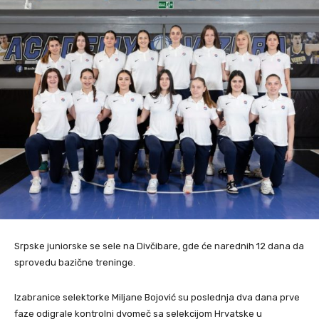
Srpske juniorske se sele na Divčibare, gde će narednih 12 dana da
sprovedu bazične treninge.
Izabranice selektorke Miljane Bojović su poslednja dva dana prve
faze odigrale kontrolni dvomeč sa selekcijom Hrvatske u