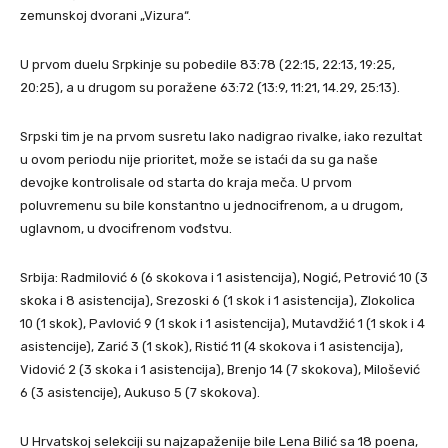
zemunskoj dvorani „Vizura“.
U prvom duelu Srpkinje su pobedile 83:78 (22:15, 22:13, 19:25,
20:25), a u drugom su poražene 63:72 (13:9, 11:21, 14.29, 25:13).
Srpski tim je na prvom susretu lako nadigrao rivalke, iako rezultat
u ovom periodu nije prioritet, može se istaći da su ga naše
devojke kontrolisale od starta do kraja meča. U prvom
poluvremenu su bile konstantno u jednocifrenom, a u drugom,
uglavnom, u dvocifrenom vođstvu.
Srbija: Radmilović 6 (6 skokova i 1 asistencija), Nogić, Petrović 10 (3
skoka i 8 asistencija), Srezoski 6 (1 skok i 1 asistencija), Zlokolica
10 (1 skok), Pavlović 9 (1 skok i 1 asistencija), Mutavdžić 1 (1 skok i 4
asistencije), Zarić 3 (1 skok), Ristić 11 (4 skokova i 1 asistencija),
Vidović 2 (3 skoka i 1 asistencija), Brenjo 14 (7 skokova), Milošević
6 (3 asistencije), Aukuso 5 (7 skokova).
U Hrvatskoj selekciji su najzapaženije bile Lena Bilić sa 18 poena,