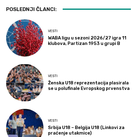
POSLEDNJI ČLANCI:
VESTI
WABA ligu u sezoni 2026/27 igra 11
klubova, Partizan 1953 u grupi B
VESTI
Ženska U18 reprezentacija plasirala
se u polufinale Evropskog prvenstva
VESTI
Srbija U18 – Belgija U18 (Linkovi za
praćenje utakmice)