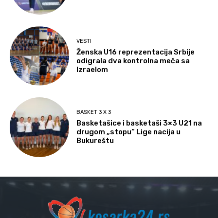
VESTI
Ženska U16 reprezentacija Srbije
odigrala dva kontrolna meča sa
Izraelom
BASKET 3 X 3
Basketašice i basketaši 3×3 U21 na
drugom „stopu“ Lige nacija u
Bukureštu