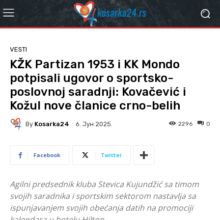
VESTI
KŽK Partizan 1953 i KK Mondo
potpisali ugovor o sportsko-
poslovnoj saradnji: Kovačević i
Kožul nove članice crno-belih
By
Kosarka24
2296
0
6. Јун 2025.
Facebook
Twitter
Agilni predsednik kluba Stevica Kujundžić sa timom
svojih saradnika i sportskim sektorom nastavlja sa
ispunjavanjem svojih obećanja datih na promociji
kalendara u hotelu Hilton.