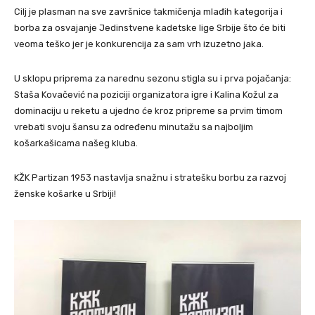
Cilj je plasman na sve završnice takmičenja mlađih kategorija i
borba za osvajanje Jedinstvene kadetske lige Srbije što će biti
veoma teško jer je konkurencija za sam vrh izuzetno jaka.
U sklopu priprema za narednu sezonu stigla su i prva pojačanja:
Staša Kovačević na poziciji organizatora igre i Kalina Kožul za
dominaciju u reketu a ujedno će kroz pripreme sa prvim timom
vrebati svoju šansu za određenu minutažu sa najboljim
košarkašicama našeg kluba.
KŽK Partizan 1953 nastavlja snažnu i stratešku borbu za razvoj
ženske košarke u Srbiji!