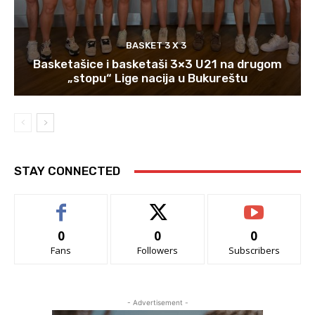
BASKET 3 X 3
Basketašice i basketaši 3×3 U21 na drugom
„stopu“ Lige nacija u Bukureštu
STAY CONNECTED
0
0
0
Fans
Followers
Subscribers
- Advertisement -