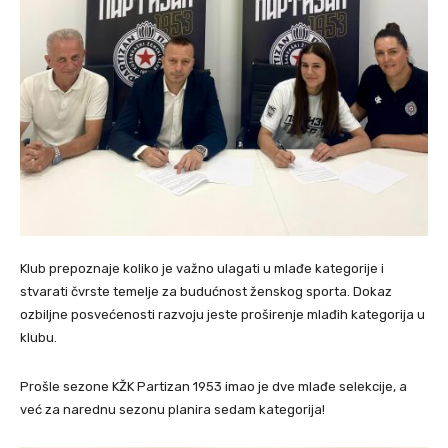
Klub prepoznaje koliko je važno ulagati u mlađe kategorije i
stvarati čvrste temelje za budućnost ženskog sporta. Dokaz
ozbiljne posvećenosti razvoju jeste proširenje mlađih kategorija u
klubu.
Prošle sezone KŽK Partizan 1953 imao je dve mlađe selekcije, a
već za narednu sezonu planira sedam kategorija!