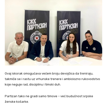
Ovaj iskorak omogućava većem broju devojčica da treniraju,
takmiče se i rastu uz vrhunske trenere i ambiciozno rukovodstvo
koje neguje rad, disciplinu i timski duh.
Partizan tako ne gradi samo timove – već budućnost srpske
ženske košarke.