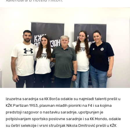
Izuzetna saradnja sa KK Borča odakle su najmlađi talenti prešli u
KŽK Partizan 1953, plasman mlađih pionirki na F4 i sa kojima
predstoji razgovor o nastavku saradnje, upotpunjen je
potpisivanjem sportsko poslovne saradnje i sa KK Mondo, odakle
su četiri selekcije i vrsni stručnjak Nikola Dmitrović prešli u KŽK