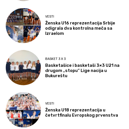
VESTI
Ženska U16 reprezentacija Srbije
odigrala dva kontrolna meča sa
Izraelom
BASKET 3 X 3
Basketašice i basketaši 3×3 U21 na
drugom „stopu“ Lige nacija u
Bukureštu
VESTI
Ženska U18 reprezentacija u
četvrtfinalu Evropskog prvenstva