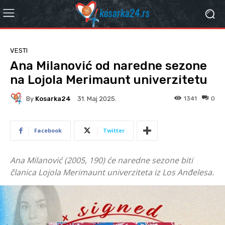
VESTI
Ana Milanović od naredne sezone
na Lojola Merimaunt univerzitetu
By
Kosarka24
1341
0
31. Мај 2025.
Facebook
Twitter
Ana Milanović (2005, 190) će naredne sezone biti
članica Lojola Merimaunt univerziteta iz Los Anđelesa.