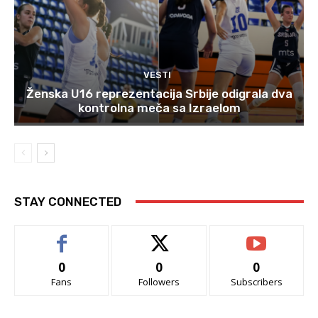
VESTI
Ženska U16 reprezentacija Srbije odigrala dva
kontrolna meča sa Izraelom
STAY CONNECTED
0
0
0
Fans
Followers
Subscribers