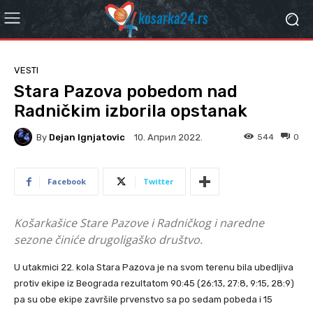
VESTI
Stara Pazova pobedom nad
Radničkim izborila opstanak
By
Dejan Ignjatovic
544
0
10. Април 2022.
Facebook
Twitter
Košarkašice Stare Pazove i Radničkog i naredne
sezone činiće drugoligaško društvo.
U utakmici 22. kola Stara Pazova je na svom terenu bila ubedljiva
protiv ekipe iz Beograda rezultatom 90:45 (26:13, 27:8, 9:15, 28:9)
pa su obe ekipe završile prvenstvo sa po sedam pobeda i 15