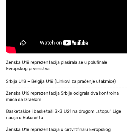
Ženska U18 reprezentacija plasirala se u polufinale
Evropskog prvenstva
Srbija U18 – Belgija U18 (Linkovi za praćenje utakmice)
Ženska U16 reprezentacija Srbije odigrala dva kontrolna
meča sa Izraelom
Basketašice i basketaši 3×3 U21 na drugom „stopu“ Lige
nacija u Bukureštu
Ženska U18 reprezentacija u četvrtfinalu Evropskog