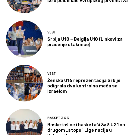
se u polufinale Evropskog prvenstva
VESTI
Srbija U18 – Belgija U18 (Linkovi za
praćenje utakmice)
VESTI
Ženska U16 reprezentacija Srbije
odigrala dva kontrolna meča sa
Izraelom
BASKET 3 X 3
Basketašice i basketaši 3×3 U21 na
drugom „stopu“ Lige nacija u