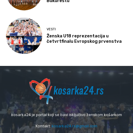
Bukureštu
VESTI
Ženska U18 reprezentacija u
četvrtfinalu Evropskog prvenstva
kosarka24 je portal koji se bavi isključivo ženskom košarkom
Kontakt:
kosarka24.rs@gmail.com