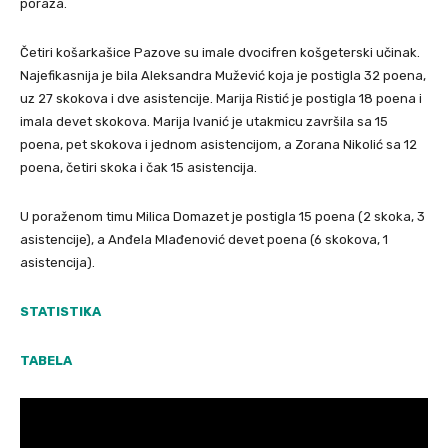
poraza.
Četiri košarkašice Pazove su imale dvocifren košgeterski učinak.
Najefikasnija je bila Aleksandra Mužević koja je postigla 32 poena,
uz 27 skokova i dve asistencije. Marija Ristić je postigla 18 poena i
imala devet skokova. Marija Ivanić je utakmicu završila sa 15
poena, pet skokova i jednom asistencijom, a Zorana Nikolić sa 12
poena, četiri skoka i čak 15 asistencija.
U poraženom timu Milica Domazet je postigla 15 poena (2 skoka, 3
asistencije), a Anđela Mlađenović devet poena (6 skokova, 1
asistencija).
STATISTIKA
TABELA