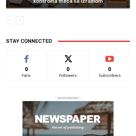
kontrolna meča sa Izraelom
STAY CONNECTED
0
0
0
Fans
Followers
Subscribers
- Advertisement -