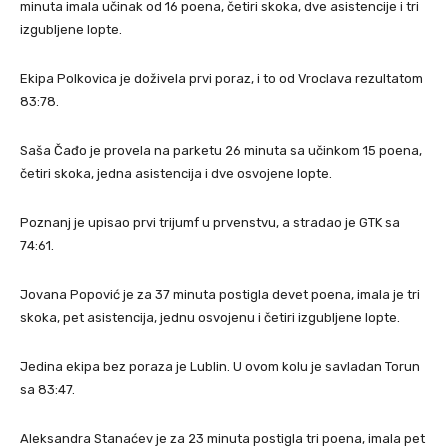
minuta imala učinak od 16 poena, četiri skoka, dve asistencije i tri
izgubljene lopte.
Ekipa Polkovica je doživela prvi poraz, i to od Vroclava rezultatom
83:78.
Saša Čađo je provela na parketu 26 minuta sa učinkom 15 poena,
četiri skoka, jedna asistencija i dve osvojene lopte.
Poznanj je upisao prvi trijumf u prvenstvu, a stradao je GTK sa
74:61.
Jovana Popović je za 37 minuta postigla devet poena, imala je tri
skoka, pet asistencija, jednu osvojenu i četiri izgubljene lopte.
Jedina ekipa bez poraza je Lublin. U ovom kolu je savladan Torun
sa 83:47.
Aleksandra Stanaćev je za 23 minuta postigla tri poena, imala pet