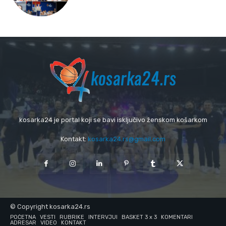
kosarka24 je portal koji se bavi isključivo ženskom košarkom
Kontakt:
kosarka24.rs@gmail.com
© Copyright kosarka24.rs
POČETNA
VESTI
RUBRIKE
INTERVJUI
BASKET 3 x 3
KOMENTARI
ADRESAR
VIDEO
KONTAKT