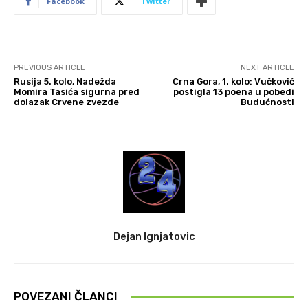
Facebook
Twitter
PREVIOUS ARTICLE
NEXT ARTICLE
Rusija 5. kolo, Nadežda
Crna Gora, 1. kolo: Vučković
Momira Tasića sigurna pred
postigla 13 poena u pobedi
dolazak Crvene zvezde
Budućnosti
Dejan Ignjatovic
POVEZANI ČLANCI