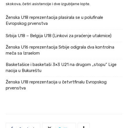
skokova, četiri asistencije i dve izgubljene lopte.
Ženska U18 reprezentacija plasirala se u polufinale
Evropskog prvenstva
Srbija U18 – Belgija U18 (Linkovi za praćenje utakmice)
Ženska U16 reprezentacija Srbije odigrala dva kontrolna
meča sa Izraelom
Basketašice i basketaši 3×3 U21 na drugom „stopu“ Lige
nacija u Bukureštu
Ženska U18 reprezentacija u četvrtfinalu Evropskog
prvenstva