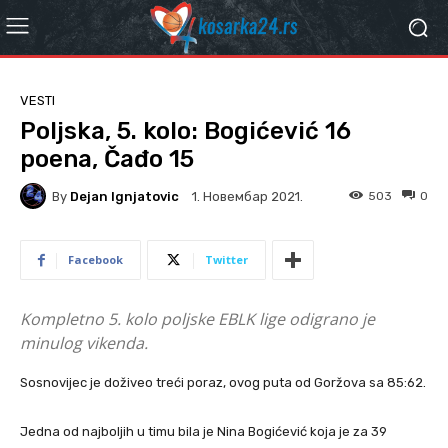
VESTI
Poljska, 5. kolo: Bogićević 16
poena, Čađo 15
By
Dejan Ignjatovic
503
0
1. Новембар 2021.
Facebook
Twitter
Kompletno 5. kolo poljske EBLK lige odigrano je
minulog vikenda.
Sosnovijec je doživeo treći poraz, ovog puta od Goržova sa 85:62.
Jedna od najboljih u timu bila je Nina Bogićević koja je za 39