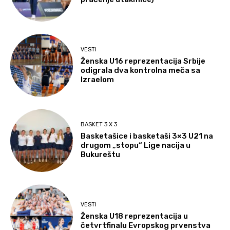
VESTI
Ženska U16 reprezentacija Srbije
odigrala dva kontrolna meča sa
Izraelom
BASKET 3 X 3
Basketašice i basketaši 3×3 U21 na
drugom „stopu“ Lige nacija u
Bukureštu
VESTI
Ženska U18 reprezentacija u
četvrtfinalu Evropskog prvenstva