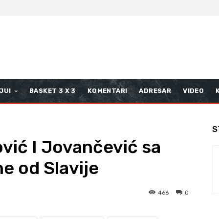
JUI
BASKET 3 X 3
KOMENTARI
ADRESAR
VIDEO
S
ović I Jovančević sa
e od Slavije
466
0