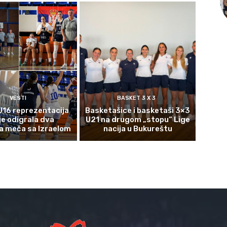
VESTI
BASKET 3 X 3
U16 reprezentacija
Basketašice i basketaši 3×3
je odigrala dva
U21 na drugom „stopu“ Lige
a meča sa Izraelom
nacija u Bukureštu