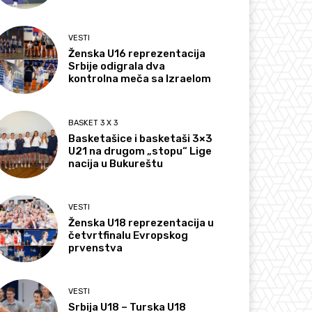
VESTI
Ženska U16 reprezentacija
Srbije odigrala dva
kontrolna meča sa Izraelom
BASKET 3 X 3
Basketašice i basketaši 3×3
U21 na drugom „stopu“ Lige
nacija u Bukureštu
VESTI
Ženska U18 reprezentacija u
četvrtfinalu Evropskog
prvenstva
VESTI
Srbija U18 – Turska U18