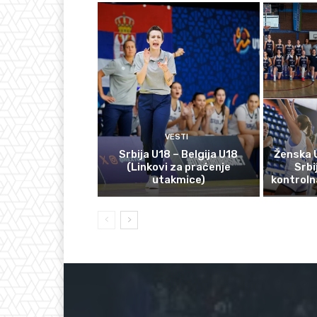
VESTI
Srbija U18 – Belgija U18
Ženska 
(Linkovi za praćenje
Srbi
utakmice)
kontroln