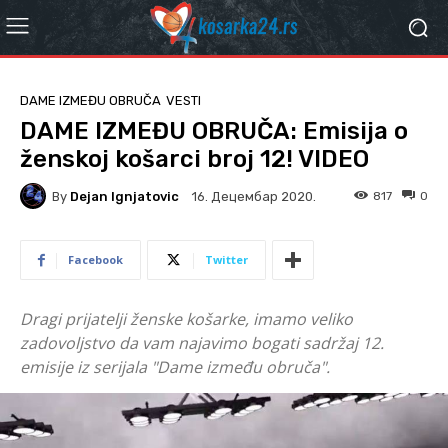
DAME IZMEĐU OBRUČA
VESTI
DAME IZMEĐU OBRUČA: Emisija o
ženskoj košarci broj 12! VIDEO
By
Dejan Ignjatovic
817
0
16. Децембар 2020.
Facebook
Twitter
Dragi prijatelji ženske košarke, imamo veliko
zadovoljstvo da vam najavimo bogati sadržaj 12.
emisije iz serijala "Dame između obruča".