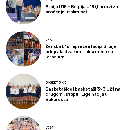
VESTI
Srbija U18 – Belgija U18 (Linkovi za
praćenje utakmice)
VESTI
Ženska U16 reprezentacija Srbije
odigrala dva kontrolna meča sa
Izraelom
BASKET 3 X 3
Basketašice i basketaši 3×3 U21 na
drugom „stopu“ Lige nacija u
Bukureštu
VESTI