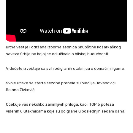
Bitna vest je i održana izborna sednica Skupštine Košarkaškog
saveza Srbije na kojoj se odlučivalo o bliskoj budućnosti.
Videćete izveštaje sa svih odigranih utakmica u domaćim ligama.
Svoje utiske sa starta sezone prenele su Nikolija Jovanović i
Bojana Živković
Očekuje vas nekoliko zanimljivih priloga, kao i TOP 5 poteza
viđenih u utakmicama koje su odigrane u poslednjih sedam dana.