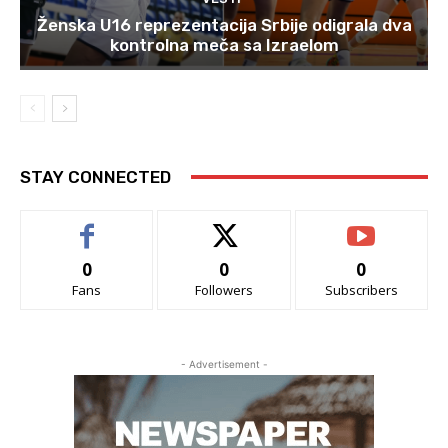
Ženska U16 reprezentacija Srbije odigrala dva
kontrolna meča sa Izraelom
STAY CONNECTED
0
0
0
Fans
Followers
Subscribers
- Advertisement -