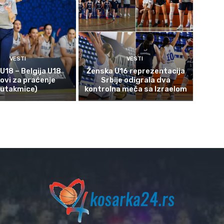
VESTI
VESTI
 U18 – Belgija U18
Ženska U16 reprezentacija
kovi za praćenje
Srbije odigrala dva
utakmice)
kontrolna meča sa Izraelom