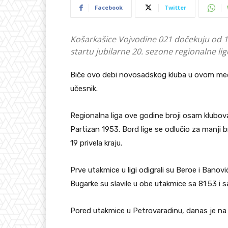
Facebook
Twitter
Košarkašice Vojvodine 021 dočekuju od 18
startu jubilarne 20. sezone regionalne lig
Biče ovo debi novosadskog kluba u ovom me
učesnik.
Regionalna liga ove godine broji osam klubova 
Partizan 1953. Bord lige se odlučio za manji b
19 privela kraju.
Prve utakmice u ligi odigrali su Beroe i Banovi
Bugarke su slavile u obe utakmice sa 81:53 i s
Pored utakmice u Petrovaradinu, danas je na 