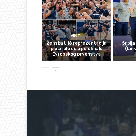
VESTI
Ženska U18 reprezentacija
Srbija
plasirala se u polufinale
(Lin
Evropskog prvenstva