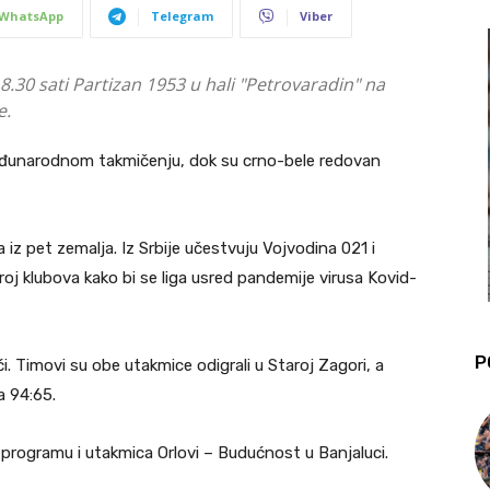
WhatsApp
Telegram
Viber
.30 sati Partizan 1953 u hali "Petrovaradin" na
e.
đunarodnom takmičenju, dok su crno-bele redovan
iz pet zemalja. Iz Srbije učestvuju Vojvodina 021 i
roj klubova kako bi se liga usred pandemije virusa Kovid-
P
ći. Timovi su obe utakmice odigrali u Staroj Zagori, a
a 94:65.
programu i utakmica Orlovi – Budućnost u Banjaluci.