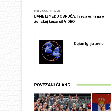
PREVIOUS ARTICLE
DAME IZMEĐU OBRUČA: Treća emisija o
ženskoj košarci! VIDEO
Dejan Ignjatovic
POVEZANI ČLANCI