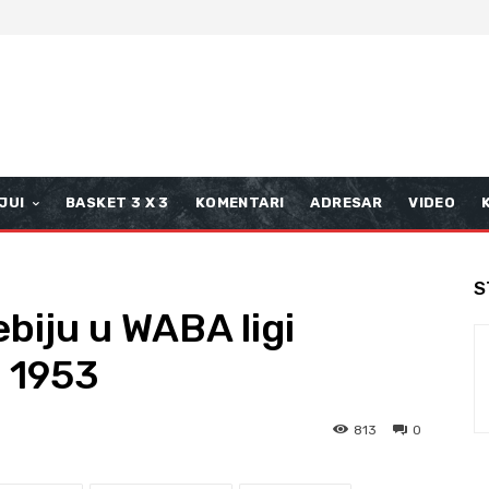
JUI
BASKET 3 X 3
KOMENTARI
ADRESAR
VIDEO
S
biju u WABA ligi
 1953
813
0