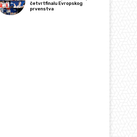
četvrtfinalu Evropskog
prvenstva