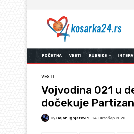
POČETNA
VESTI
RUBRIKE
INTERV
VESTI
Vojvodina 021 u de
dočekuje Partizan
By
Dejan Ignjatovic
14. Октобар 2020.