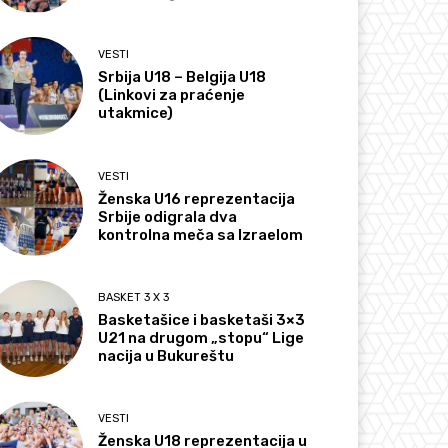
VESTI
Srbija U18 – Belgija U18
(Linkovi za praćenje
utakmice)
VESTI
Ženska U16 reprezentacija
Srbije odigrala dva
kontrolna meča sa Izraelom
BASKET 3 X 3
Basketašice i basketaši 3×3
U21 na drugom „stopu“ Lige
nacija u Bukureštu
VESTI
Ženska U18 reprezentacija u