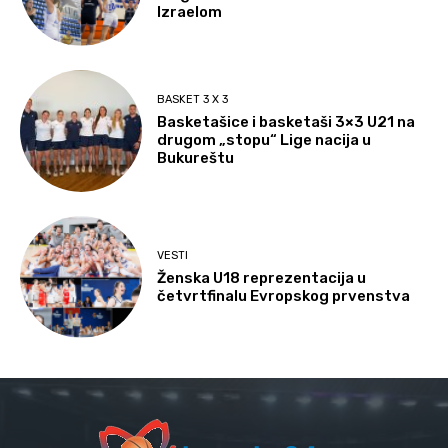
Izraelom
BASKET 3 X 3
Basketašice i basketaši 3×3 U21 na
drugom „stopu“ Lige nacija u
Bukureštu
VESTI
Ženska U18 reprezentacija u
četvrtfinalu Evropskog prvenstva