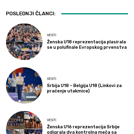
POSLEDNJI ČLANCI:
VESTI
Ženska U18 reprezentacija plasirala
se u polufinale Evropskog prvenstva
VESTI
Srbija U18 – Belgija U18 (Linkovi za
praćenje utakmice)
VESTI
Ženska U16 reprezentacija Srbije
odigrala dva kontrolna meča sa