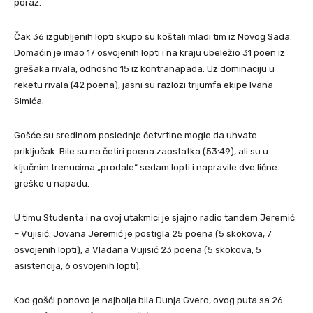
poraz.
Čak 36 izgubljenih lopti skupo su koštali mladi tim iz Novog Sada.
Domaćin je imao 17 osvojenih lopti i na kraju ubeležio 31 poen iz
grešaka rivala, odnosno 15 iz kontranapada. Uz dominaciju u
reketu rivala (42 poena), jasni su razlozi trijumfa ekipe Ivana
Simića.
Gošće su sredinom poslednje četvrtine mogle da uhvate
priključak. Bile su na četiri poena zaostatka (53:49), ali su u
ključnim trenucima „prodale“ sedam lopti i napravile dve lične
greške u napadu.
U timu Studenta i na ovoj utakmici je sjajno radio tandem Jeremić
– Vujisić. Jovana Jeremić je postigla 25 poena (5 skokova, 7
osvojenih lopti), a Vladana Vujisić 23 poena (5 skokova, 5
asistencija, 6 osvojenih lopti).
Kod gošći ponovo je najbolja bila Dunja Gvero, ovog puta sa 26