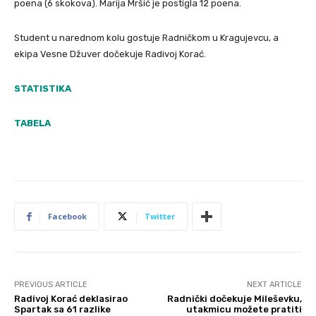
poena (6 skokova). Marija Mršić je postigla 12 poena.
Student u narednom kolu gostuje Radničkom u Kragujevcu, a
ekipa Vesne Džuver dočekuje Radivoj Korać.
STATISTIKA
TABELA
Facebook
Twitter
PREVIOUS ARTICLE
NEXT ARTICLE
Radivoj Korać deklasirao
Radnički dočekuje Mileševku,
Spartak sa 61 razlike
utakmicu možete pratiti