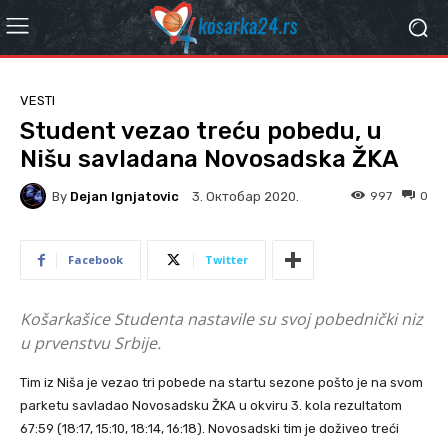
VESTI
Student vezao treću pobedu, u
Nišu savladana Novosadska ŽKA
By
Dejan Ignjatovic
997
0
3. Октобар 2020.
Facebook
Twitter
Košarkašice Studenta nastavile su svoj pobednički niz
u prvenstvu Srbije.
Tim iz Niša je vezao tri pobede na startu sezone pošto je na svom
parketu savladao Novosadsku ŽKA u okviru 3. kola rezultatom
67:59 (18:17, 15:10, 18:14, 16:18). Novosadski tim je doživeo treći