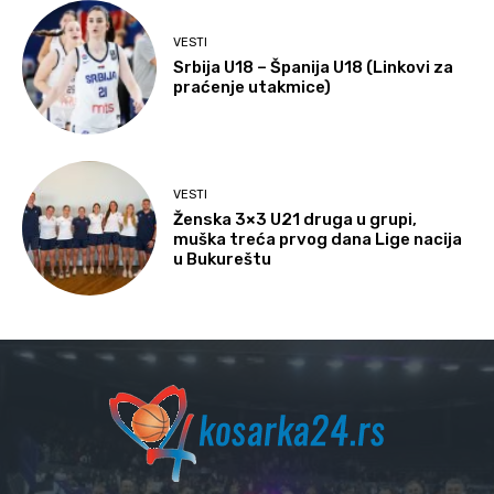
VESTI
Srbija U18 – Španija U18 (Linkovi za
praćenje utakmice)
VESTI
Ženska 3×3 U21 druga u grupi,
muška treća prvog dana Lige nacija
u Bukureštu