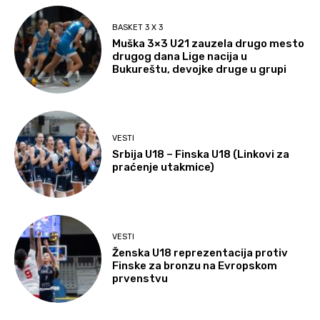
BASKET 3 X 3
Muška 3×3 U21 zauzela drugo mesto
drugog dana Lige nacija u
Bukureštu, devojke druge u grupi
VESTI
Srbija U18 – Finska U18 (Linkovi za
praćenje utakmice)
VESTI
Ženska U18 reprezentacija protiv
Finske za bronzu na Evropskom
prvenstvu