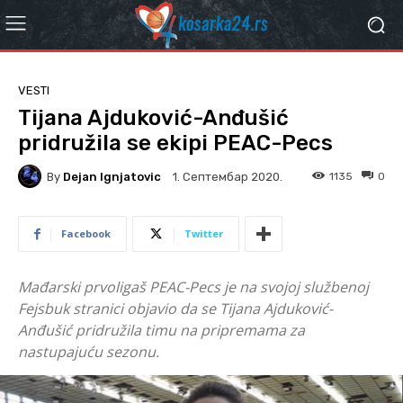
VESTI
Tijana Ajduković-Anđušić
pridružila se ekipi PEAC-Pecs
By
Dejan Ignjatovic
1135
0
1. Септембар 2020.
Facebook
Twitter
Mađarski prvoligaš PEAC-Pecs je na svojoj službenoj
Fejsbuk stranici objavio da se Tijana Ajduković-
Anđušić pridružila timu na pripremama za
nastupajuću sezonu.