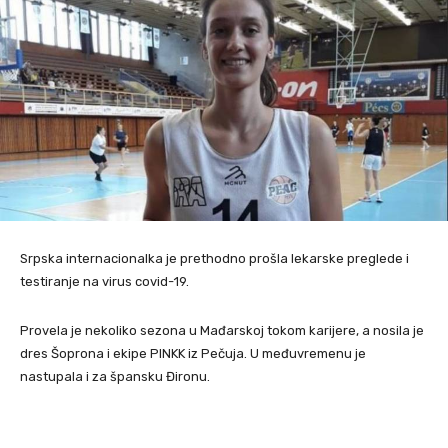
Srpska internacionalka je prethodno prošla lekarske preglede i
testiranje na virus covid-19.
Provela je nekoliko sezona u Mađarskoj tokom karijere, a nosila je
dres Šoprona i ekipe PINKK iz Pečuja. U međuvremenu je
nastupala i za špansku Đironu.