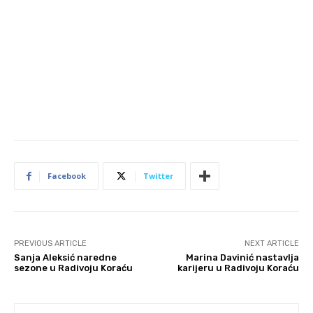
Facebook
Twitter
PREVIOUS ARTICLE
NEXT ARTICLE
Sanja Aleksić naredne
Marina Davinić nastavlja
sezone u Radivoju Koraću
karijeru u Radivoju Koraću