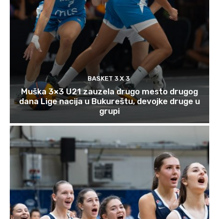
BASKET 3 X 3
Muška 3×3 U21 zauzela drugo mesto drugog
dana Lige nacija u Bukureštu, devojke druge u
grupi