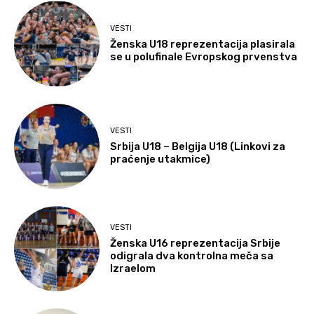
VESTI
Ženska U18 reprezentacija plasirala
se u polufinale Evropskog prvenstva
VESTI
Srbija U18 – Belgija U18 (Linkovi za
praćenje utakmice)
VESTI
Ženska U16 reprezentacija Srbije
odigrala dva kontrolna meča sa
Izraelom