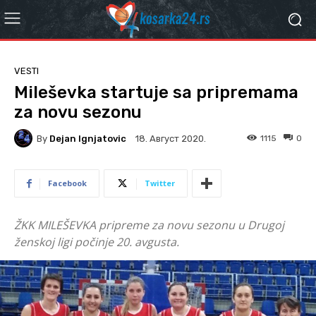
VESTI
Mileševka startuje sa pripremama
za novu sezonu
By
Dejan Ignjatovic
1115
0
18. Август 2020.
Facebook
Twitter
ŽKK MILEŠEVKA pripreme za novu sezonu u Drugoj
ženskoj ligi počinje 20. avgusta.