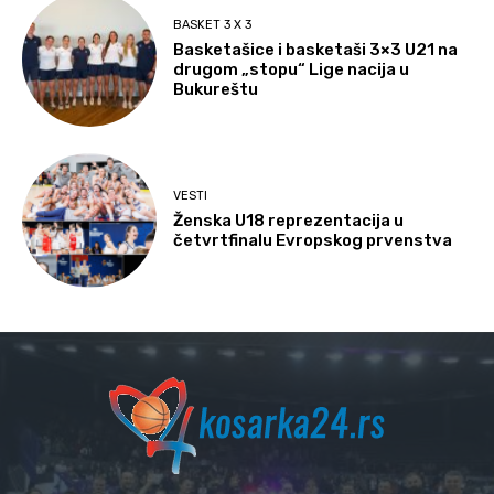
BASKET 3 X 3
Basketašice i basketaši 3×3 U21 na
drugom „stopu“ Lige nacija u
Bukureštu
VESTI
Ženska U18 reprezentacija u
četvrtfinalu Evropskog prvenstva