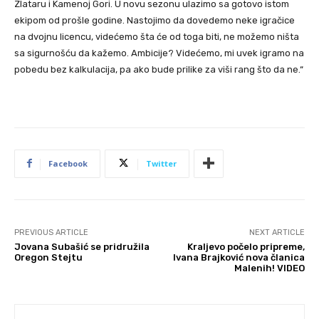
Zlataru i Kamenoj Gori. U novu sezonu ulazimo sa gotovo istom
ekipom od prošle godine. Nastojimo da dovedemo neke igračice
na dvojnu licencu, videćemo šta će od toga biti, ne možemo ništa
sa sigurnošću da kažemo. Ambicije? Videćemo, mi uvek igramo na
pobedu bez kalkulacija, pa ako bude prilike za viši rang što da ne.“
Facebook
Twitter
PREVIOUS ARTICLE
NEXT ARTICLE
Jovana Subašić se pridružila
Kraljevo počelo pripreme,
Oregon Stejtu
Ivana Brajković nova članica
Malenih! VIDEO