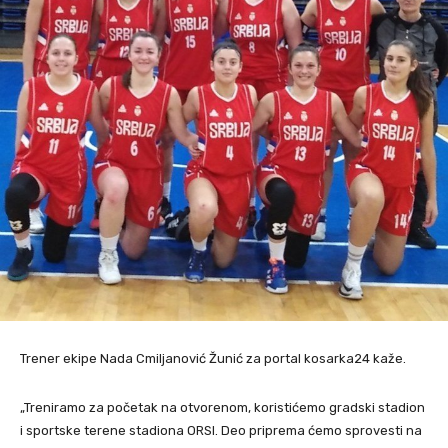
Trener ekipe Nada Cmiljanović Žunić za portal kosarka24 kaže.
„Treniramo za početak na otvorenom, koristićemo gradski stadion
i sportske terene stadiona ORSI. Deo priprema ćemo sprovesti na