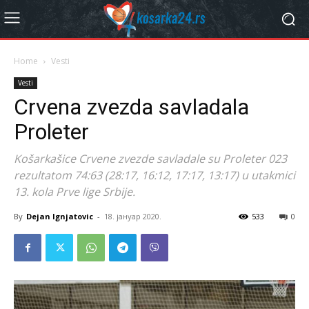
Home
Vesti
Vesti
Crvena zvezda savladala
Proleter
Košarkašice Crvene zvezde savladale su Proleter 023
rezultatom 74:63 (28:17, 16:12, 17:17, 13:17) u utakmici
13. kola Prve lige Srbije.
By
Dejan Ignjatovic
-
18. јануар 2020.
533
0