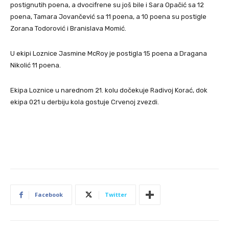
postignutih poena, a dvocifrene su još bile i Sara Opačić sa 12
poena, Tamara Jovančević sa 11 poena, a 10 poena su postigle
Zorana Todorović i Branislava Momić.
U ekipi Loznice Jasmine McRoy je postigla 15 poena a Dragana
Nikolić 11 poena.
Ekipa Loznice u narednom 21. kolu dočekuje Radivoj Korać, dok
ekipa 021 u derbiju kola gostuje Crvenoj zvezdi.
Facebook
Twitter