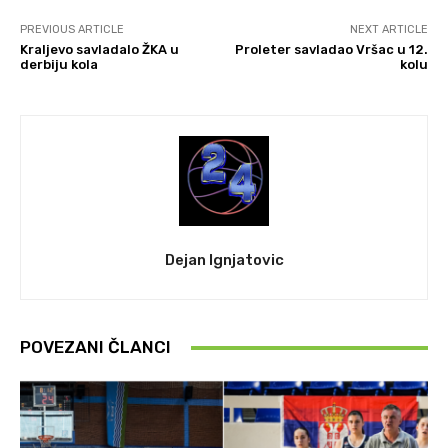
PREVIOUS ARTICLE
NEXT ARTICLE
Kraljevo savladalo ŽKA u
Proleter savladao Vršac u 12.
derbiju kola
kolu
Dejan Ignjatovic
POVEZANI ČLANCI