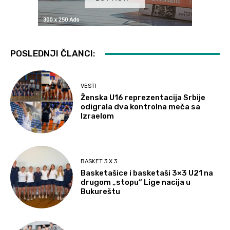
POSLEDNJI ČLANCI:
VESTI
Ženska U16 reprezentacija Srbije
odigrala dva kontrolna meča sa
Izraelom
BASKET 3 X 3
Basketašice i basketaši 3×3 U21 na
drugom „stopu“ Lige nacija u
Bukureštu