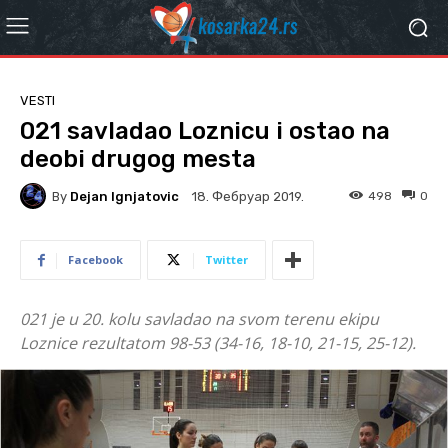
VESTI
021 savladao Loznicu i ostao na
deobi drugog mesta
By
Dejan Ignjatovic
498
0
18. Фебруар 2019.
Facebook
Twitter
021 je u 20. kolu savladao na svom terenu ekipu
Loznice rezultatom 98-53 (34-16, 18-10, 21-15, 25-12).