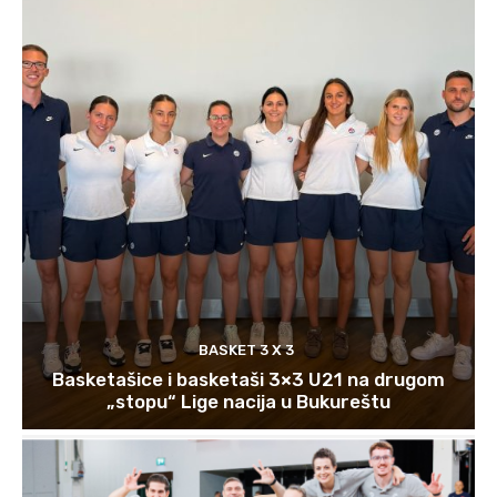
BASKET 3 X 3
Basketašice i basketaši 3×3 U21 na drugom
„stopu“ Lige nacija u Bukureštu