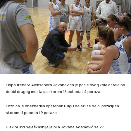
Ekipa trenera Aleksandra Jovanovića je posle ovog kola ostala na
deobi drugog mesta sa skorom 16 pobeda i 4 poraza.
Loznica je obezbedila opstanak u ligi i nalazi se na 6. poziciji sa
skorom 11 pobeda i 9 poraza.
U ekipi 021 najefikasnija je bila Jovana Adamović sa 27