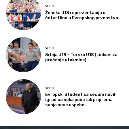
VESTI
Ženska U18 reprezentacija u
četvrtfinalu Evropskog prvenstva
VESTI
Srbija U18 – Turska U18 (Linkovi za
praćenje utakmice)
VESTI
Evropski Student sa sedam novih
igračica čeka početak priprema i
sanja nove uspehe