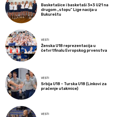
Basketašice i basketaši 3×3 U21 na
drugom „stopu“ Lige nacija u
Bukureštu
VESTI
Ženska U18 reprezentacija u
četvrtfinalu Evropskog prvenstva
VESTI
Srbija U18 – Turska U18 (Linkovi za
praćenje utakmice)
VESTI