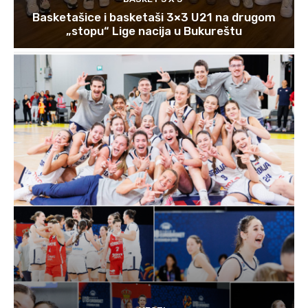
Basketašice i basketaši 3×3 U21 na drugom
„stopu“ Lige nacija u Bukureštu