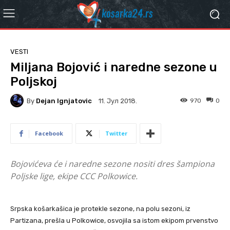
VESTI
Miljana Bojović i naredne sezone u
Poljskoj
By
Dejan Ignjatovic
970
0
11. Јул 2018.
Facebook
Twitter
Bojovićeva će i naredne sezone nositi dres šampiona
Poljske lige, ekipe CCC Polkowice.
Srpska košarkašica je protekle sezone, na polu sezoni, iz
Partizana, prešla u Polkowice, osvojila sa istom ekipom prvenstvo