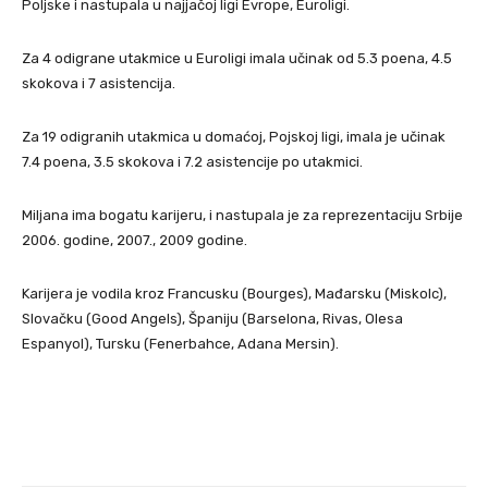
Poljske i nastupala u najjačoj ligi Evrope, Euroligi.
Za 4 odigrane utakmice u Euroligi imala učinak od 5.3 poena, 4.5
skokova i 7 asistencija.
Za 19 odigranih utakmica u domaćoj, Pojskoj ligi, imala je učinak
7.4 poena, 3.5 skokova i 7.2 asistencije po utakmici.
Miljana ima bogatu karijeru, i nastupala je za reprezentaciju Srbije
2006. godine, 2007., 2009 godine.
Karijera je vodila kroz Francusku (Bourges), Mađarsku (Miskolc),
Slovačku (Good Angels), Španiju (Barselona, Rivas, Olesa
Espanyol), Tursku (Fenerbahce, Adana Mersin).