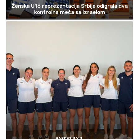
Ženska U16 reprezentacija Srbije odigrala dva
kontrolna meča sa Izraelom
BASKET 3 X 3