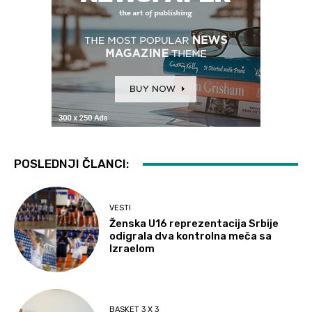
POSLEDNJI ČLANCI:
VESTI
Ženska U16 reprezentacija Srbije
odigrala dva kontrolna meča sa
Izraelom
BASKET 3 X 3