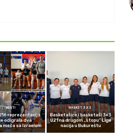
VESTI
BASKET 3 X 3
U16 reprezentacija
Basketašice i basketaši 3×3
je odigrala dva
U21 na drugom „stopu“ Lige
a meča sa Izraelom
nacija u Bukureštu