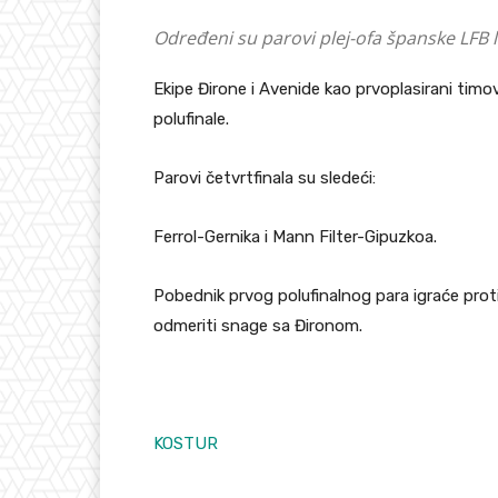
Određeni su parovi plej-ofa španske LFB l
Ekipe Đirone i Avenide kao prvoplasirani timov
polufinale.
Parovi četvrtfinala su sledeći:
Ferrol-Gernika i Mann Filter-Gipuzkoa.
Pobednik prvog polufinalnog para igraće prot
odmeriti snage sa Đironom.
KOSTUR