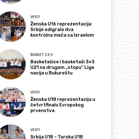
VESTI
Ženska U16 reprezentacija
Srbije odigrala dva
kontrolna meča sa Izraelom
BASKET 3 X 3
Basketašice i basketaši 3×3
U21 na drugom „stopu“ Lige
nacija u Bukureštu
VESTI
Ženska U18 reprezentacija u
četvrtfinalu Evropskog
prvenstva
VESTI
Srbija U18 – Turska U18