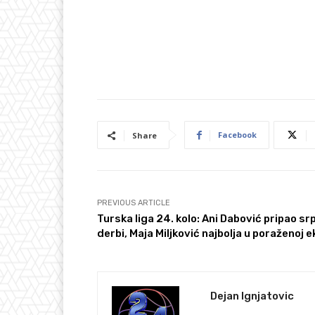
Facebook
Share
PREVIOUS ARTICLE
Turska liga 24. kolo: Ani Dabović pripao sr
derbi, Maja Miljković najbolja u poraženoj e
Dejan Ignjatovic