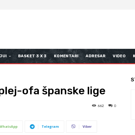
JUI
BASKET 3 X 3
KOMENTARI
ADRESAR
VIDEO
S
plej-ofa španske lige
662
0
WhatsApp
Telegram
Viber