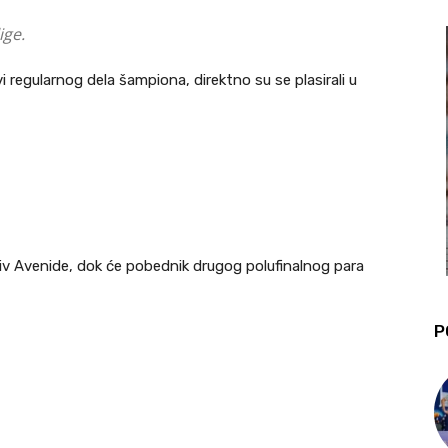
ige.
i regularnog dela šampiona, direktno su se plasirali u
iv Avenide, dok će pobednik drugog polufinalnog para
P