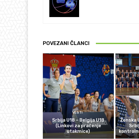
POVEZANI ČLANCI
VESTI
Srbija U18 – Belgija U18
Ženska 
(Linkovi za praćenje
Srbi
utakmice)
kontroln