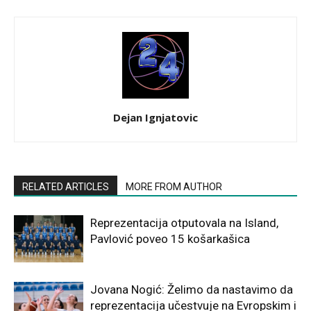
Dejan Ignjatovic
RELATED ARTICLES
MORE FROM AUTHOR
Reprezentacija otputovala na Island,
Pavlović poveo 15 košarkašica
Jovana Nogić: Želimo da nastavimo da
reprezentacija učestvuje na Evropskim i