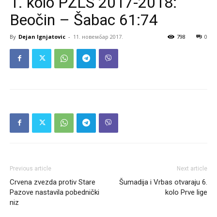
1. kolo PŽLS 2017-2018:
Beočin – Šabac 61:74
By
Dejan Ignjatovic
-
11. новембар 2017.
798
0
Previous article
Next article
Crvena zvezda protiv Stare
Šumadija i Vrbas otvaraju 6.
Pazove nastavila pobednički
kolo Prve lige
niz